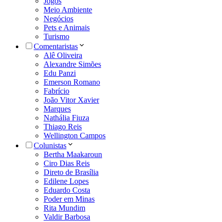
Jogos
Meio Ambiente
Negócios
Pets e Animais
Turismo
Comentaristas
Alê Oliveira
Alexandre Simões
Edu Panzi
Emerson Romano
Fabrício
João Vitor Xavier
Marques
Nathália Fiuza
Thiago Reis
Wellington Campos
Colunistas
Bertha Maakaroun
Ciro Dias Reis
Direto de Brasília
Edilene Lopes
Eduardo Costa
Poder em Minas
Rita Mundim
Valdir Barbosa