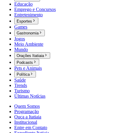
Educação
Emprego e Concursos
Entretenimento
Esportes
Games
Gastronomia
Jogos
Meio Ambiente
Mundo
Orações Itatiaia
Podcasts
Pets e Animais
Política
Saúde
Trends
Turismo
Últimas Notícias
Quem Somos
Programação
Ouça a Itatiaia
Institucional
Entre em Contato
Expediente Itatiaia