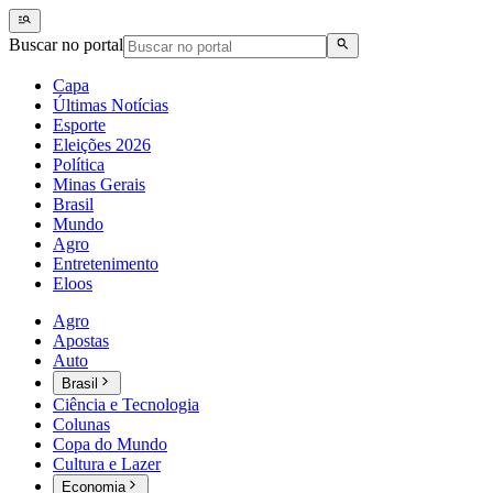
Buscar no portal
Capa
Últimas Notícias
Esporte
Eleições 2026
Política
Minas Gerais
Brasil
Mundo
Agro
Entretenimento
Eloos
Agro
Apostas
Auto
Brasil
Ciência e Tecnologia
Colunas
Copa do Mundo
Cultura e Lazer
Economia