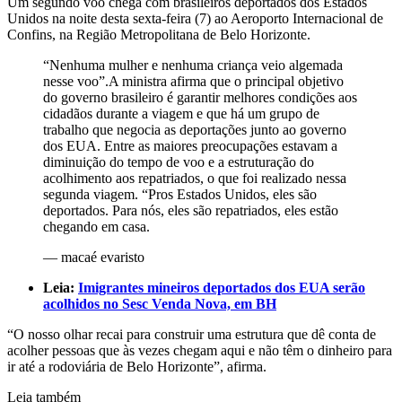
Um segundo voo chega com brasileiros deportados dos Estados
Unidos na noite desta sexta-feira (7) ao Aeroporto Internacional de
Confins, na Região Metropolitana de Belo Horizonte.
“Nenhuma mulher e nenhuma criança veio algemada
nesse voo”.A ministra afirma que o principal objetivo
do governo brasileiro é garantir melhores condições aos
cidadãos durante a viagem e que há um grupo de
trabalho que negocia as deportações junto ao governo
dos EUA. Entre as maiores preocupações estavam a
diminuição do tempo de voo e a estruturação do
acolhimento aos repatriados, o que foi realizado nessa
segunda viagem. “Pros Estados Unidos, eles são
deportados. Para nós, eles são repatriados, eles estão
chegando em casa.
—
macaé evaristo
Leia:
Imigrantes mineiros deportados dos EUA serão
acolhidos no Sesc Venda Nova, em BH
“O nosso olhar recai para construir uma estrutura que dê conta de
acolher pessoas que às vezes chegam aqui e não têm o dinheiro para
ir até a rodoviária de Belo Horizonte”, afirma.
Leia também