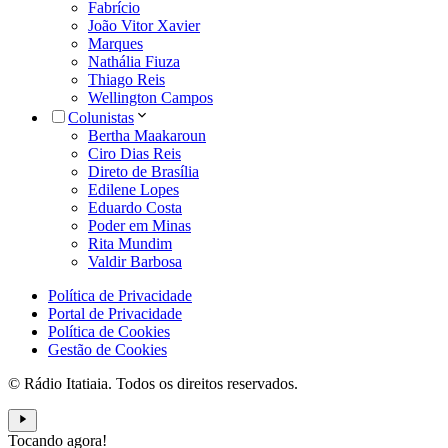
Fabrício
João Vitor Xavier
Marques
Nathália Fiuza
Thiago Reis
Wellington Campos
Colunistas
Bertha Maakaroun
Ciro Dias Reis
Direto de Brasília
Edilene Lopes
Eduardo Costa
Poder em Minas
Rita Mundim
Valdir Barbosa
Política de Privacidade
Portal de Privacidade
Política de Cookies
Gestão de Cookies
© Rádio Itatiaia. Todos os direitos reservados.
Tocando agora!