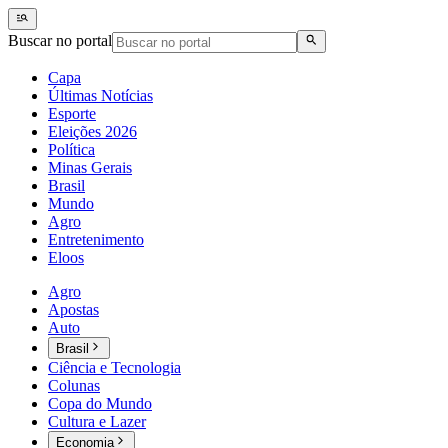
Buscar no portal
Capa
Últimas Notícias
Esporte
Eleições 2026
Política
Minas Gerais
Brasil
Mundo
Agro
Entretenimento
Eloos
Agro
Apostas
Auto
Brasil
Ciência e Tecnologia
Colunas
Copa do Mundo
Cultura e Lazer
Economia