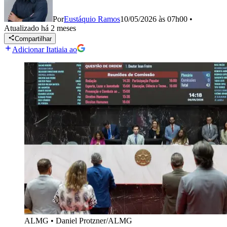
Por
Eustáquio Ramos
10/05/2026 às 07h00
•
Atualizado
há 2 meses
Compartilhar
Adicionar Itatiaia ao
ALMG
•
Daniel Protzner/ALMG