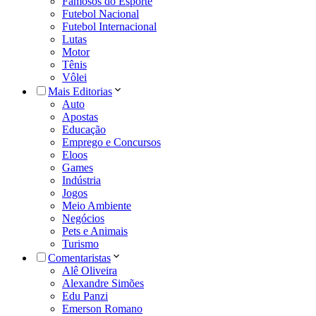
Famosos do Esporte
Futebol Nacional
Futebol Internacional
Lutas
Motor
Tênis
Vôlei
Mais Editorias
Auto
Apostas
Educação
Emprego e Concursos
Eloos
Games
Indústria
Jogos
Meio Ambiente
Negócios
Pets e Animais
Turismo
Comentaristas
Alê Oliveira
Alexandre Simões
Edu Panzi
Emerson Romano