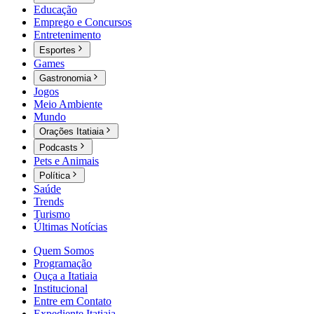
Educação
Emprego e Concursos
Entretenimento
Esportes
Games
Gastronomia
Jogos
Meio Ambiente
Mundo
Orações Itatiaia
Podcasts
Pets e Animais
Política
Saúde
Trends
Turismo
Últimas Notícias
Quem Somos
Programação
Ouça a Itatiaia
Institucional
Entre em Contato
Expediente Itatiaia