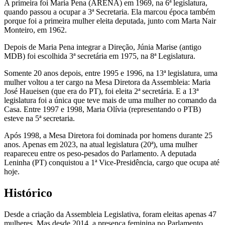
A primeira foi Maria Pena (ARENA) em 1969, na 6ª legislatura,
quando passou a ocupar a 3ª Secretaria. Ela marcou época também
porque foi a primeira mulher eleita deputada, junto com Marta Nair
Monteiro, em 1962.
Depois de Maria Pena integrar a Direção, Júnia Marise (antigo
MDB) foi escolhida 3ª secretária em 1975, na 8ª Legislatura.
Somente 20 anos depois, entre 1995 e 1996, na 13ª legislatura, uma
mulher voltou a ter cargo na Mesa Diretora da Assembleia: Maria
José Haueisen (que era do PT), foi eleita 2ª secretária. E a 13ª
legislatura foi a única que teve mais de uma mulher no comando da
Casa. Entre 1997 e 1998, Maria Olívia (representando o PTB)
esteve na 5ª secretaria.
Após 1998, a Mesa Diretora foi dominada por homens durante 25
anos. Apenas em 2023, na atual legislatura (20ª), uma mulher
reapareceu entre os peso-pesados do Parlamento. A deputada
Leninha (PT) conquistou a 1ª Vice-Presidência, cargo que ocupa até
hoje.
Histórico
Desde a criação da Assembleia Legislativa, foram eleitas apenas 47
mulheres. Mas desde 2014, a presença feminina no Parlamento