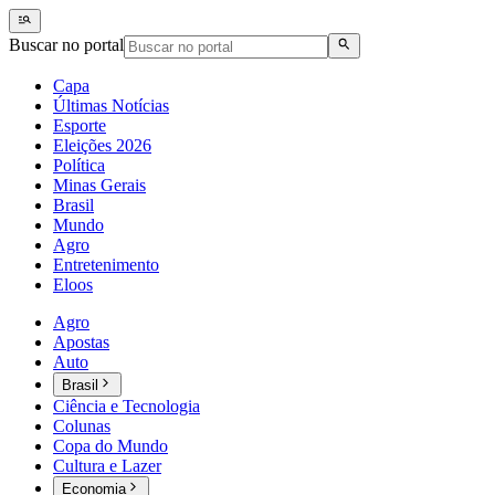
Buscar no portal
Capa
Últimas Notícias
Esporte
Eleições 2026
Política
Minas Gerais
Brasil
Mundo
Agro
Entretenimento
Eloos
Agro
Apostas
Auto
Brasil
Ciência e Tecnologia
Colunas
Copa do Mundo
Cultura e Lazer
Economia