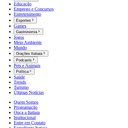
Educação
Emprego e Concursos
Entretenimento
Esportes
Games
Gastronomia
Jogos
Meio Ambiente
Mundo
Orações Itatiaia
Podcasts
Pets e Animais
Política
Saúde
Trends
Turismo
Últimas Notícias
Quem Somos
Programação
Ouça a Itatiaia
Institucional
Entre em Contato
Expediente Itatiaia