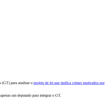
o (GT) para analisar o
projeto de lei que tipifica crimes motivados por
r apenas um deputado para integrar o GT.