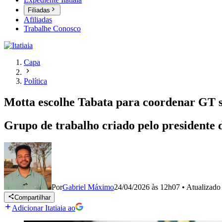
Filiadas
Afiliadas
Trabalhe Conosco
Capa
Política
Motta escolhe Tabata para coordenar GT 
Grupo de trabalho criado pelo presidente
Por
Gabriel Máximo
24/04/2026 às 12h07
•
Atualizad
Compartilhar
Adicionar Itatiaia ao