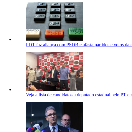
PDT faz aliança com PSDB e afasta partidos e votos da 
Veja a lista de candidatos a deputado estadual pelo PT 