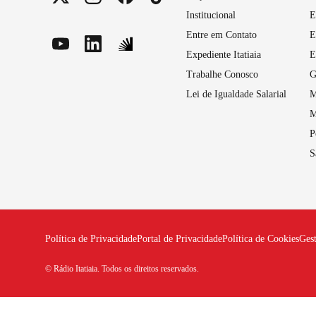
Institucional
E
Entre em Contato
E
Expediente Itatiaia
E
Trabalhe Conosco
G
Lei de Igualdade Salarial
M
M
P
S
Política de Privacidade
Portal de Privacidade
Política de Cookies
Ges
© Rádio Itatiaia. Todos os direitos reservados.