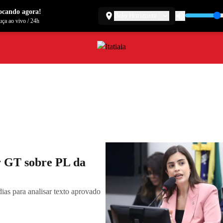
ocando agora!
Belo Horizonte
ça ao vivo
/
24h
r GT sobre PL da
ias para analisar texto aprovado