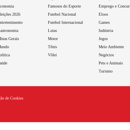
conomia
Famosos do Esporte
Emprego e Concur
leições 2026
Futebol Nacional
Eloos
ntretenimento
Futebol Internacional
Games
astronomia
Lutas
Indústria
inas Gerais
Motor
Jogos
undo
Tênis
Meio Ambiente
olítica
Vôlei
Negócios
aúde
Pets e Animais
Turismo
tão de Cookies