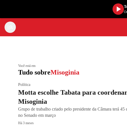
T
Ou
Você está em
Tudo sobre
Misoginia
Política
Motta escolhe Tabata para coordena
Misoginia
Grupo de trabalho criado pelo presidente da Câmara terá 45 d
no Senado em março
Há 3 meses