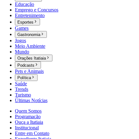
Educação
Emprego e Concursos
Entretenimento
Esportes
Games
Gastronomia
Jogos
Meio Ambiente
Mundo
Orações Itatiaia
Podcasts
Pets e Animais
Política
Saúde
Trends
Turismo
Últimas Notícias
Quem Somos
Programação
Ouça a Itatiaia
Institucional
Entre em Contato
Expediente Itatiaia