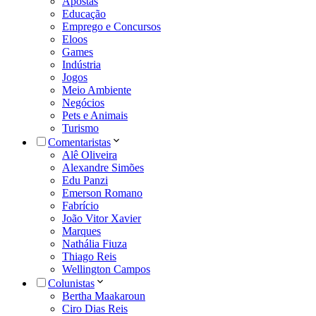
Apostas
Educação
Emprego e Concursos
Eloos
Games
Indústria
Jogos
Meio Ambiente
Negócios
Pets e Animais
Turismo
Comentaristas
Alê Oliveira
Alexandre Simões
Edu Panzi
Emerson Romano
Fabrício
João Vitor Xavier
Marques
Nathália Fiuza
Thiago Reis
Wellington Campos
Colunistas
Bertha Maakaroun
Ciro Dias Reis