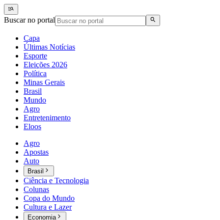
Buscar no portal
Capa
Últimas Notícias
Esporte
Eleições 2026
Política
Minas Gerais
Brasil
Mundo
Agro
Entretenimento
Eloos
Agro
Apostas
Auto
Brasil
Ciência e Tecnologia
Colunas
Copa do Mundo
Cultura e Lazer
Economia