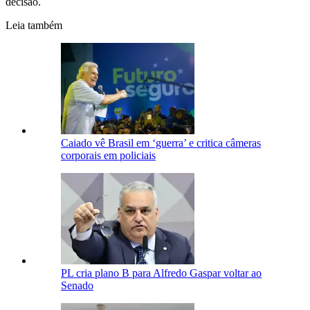
decisão.
Leia também
Caiado vê Brasil em ‘guerra’ e critica câmeras
corporais em policiais
PL cria plano B para Alfredo Gaspar voltar ao
Senado