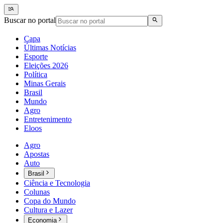
Buscar no portal
Capa
Últimas Notícias
Esporte
Eleições 2026
Política
Minas Gerais
Brasil
Mundo
Agro
Entretenimento
Eloos
Agro
Apostas
Auto
Brasil
Ciência e Tecnologia
Colunas
Copa do Mundo
Cultura e Lazer
Economia