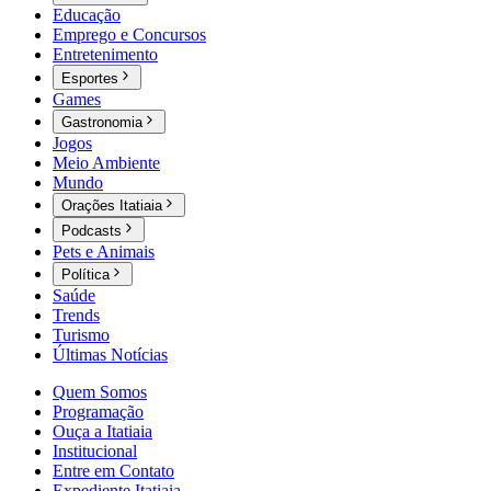
Educação
Emprego e Concursos
Entretenimento
Esportes
Games
Gastronomia
Jogos
Meio Ambiente
Mundo
Orações Itatiaia
Podcasts
Pets e Animais
Política
Saúde
Trends
Turismo
Últimas Notícias
Quem Somos
Programação
Ouça a Itatiaia
Institucional
Entre em Contato
Expediente Itatiaia