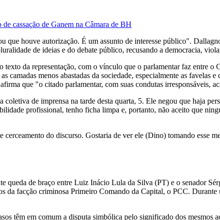
sso de cassação de Ganem na Câmara de BH
u que houve autorização. É um assunto de interesse público". Dallagnol
luralidade de ideias e do debate público, recusando a democracia, viol
 texto da representação, com o vínculo que o parlamentar faz entre o
 as camadas menos abastadas da sociedade, especialmente as favelas e 
irma que "o citado parlamentar, com suas condutas irresponsáveis, acab
 coletiva de imprensa na tarde desta quarta, 5. Ele negou que haja per
bilidade profissional, tenho ficha limpa e, portanto, não aceito que 
 cerceamento do discurso. Gostaria de ver ele (Dino) tomando esse 
te queda de braço entre Luiz Inácio Lula da Silva (PT) e o senador Sér
s da facção criminosa Primeiro Comando da Capital, o PCC. Durante u
sos têm em comum a disputa simbólica pelo significado dos mesmos aco