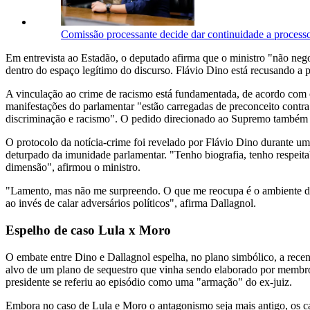
Comissão processante decide dar continuidade a proce
Em entrevista ao Estadão, o deputado afirma que o ministro "não nego
dentro do espaço legítimo do discurso. Flávio Dino está recusando a p
A vinculação ao crime de racismo está fundamentada, de acordo com o
manifestações do parlamentar "estão carregadas de preconceito contra
discriminação e racismo". O pedido direcionado ao Supremo também af
O protocolo da notícia-crime foi revelado por Flávio Dino durante uma
deturpado da imunidade parlamentar. "Tenho biografia, tenho respeita
dimensão", afirmou o ministro.
"Lamento, mas não me surpreendo. O que me reocupa é o ambiente de
ao invés de calar adversários políticos", afirma Dallagnol.
Espelho de caso Lula x Moro
O embate entre Dino e Dallagnol espelha, no plano simbólico, a recen
alvo de um plano de sequestro que vinha sendo elaborado por membro
presidente se referiu ao episódio como uma "armação" do ex-juiz.
Embora no caso de Lula e Moro o antagonismo seja mais antigo, os ca