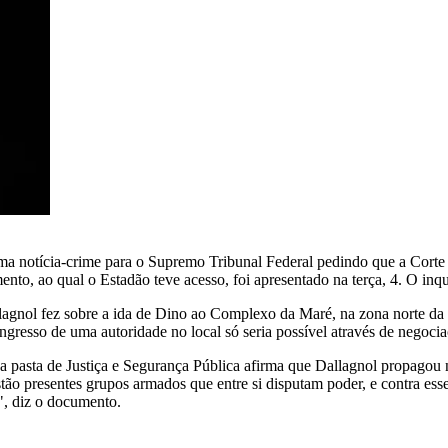
uma notícia-crime para o Supremo Tribunal Federal pedindo que a Cort
to, ao qual o Estadão teve acesso, foi apresentado na terça, 4. O inqué
lagnol fez sobre a ida de Dino ao Complexo da Maré, na zona norte da 
ngresso de uma autoridade no local só seria possível através de negoc
 pasta de Justiça e Segurança Pública afirma que Dallagnol propagou no
tão presentes grupos armados que entre si disputam poder, e contra ess
, diz o documento.