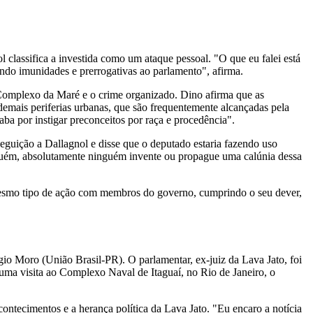
 classifica a investida como um ataque pessoal. "O que eu falei está
ando imunidades e prerrogativas ao parlamento", afirma.
 Complexo da Maré e o crime organizado. Dino afirma que as
demais periferias urbanas, que são frequentemente alcançadas pela
a por instigar preconceitos por raça e procedência".
seguição a Dallagnol e disse que o deputado estaria fazendo uso
ninguém, absolutamente ninguém invente ou propague uma calúnia dessa
mesmo tipo de ação com membros do governo, cumprindo o seu dever,
gio Moro (União Brasil-PR). O parlamentar, ex-juiz da Lava Jato, foi
ma visita ao Complexo Naval de Itaguaí, no Rio de Janeiro, o
ntecimentos e a herança política da Lava Jato. "Eu encaro a notícia