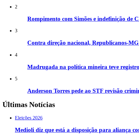
2
Rompimento com Simões e indefinição de Cl
3
Contra direção nacional, Republicanos-MG i
4
Madrugada na política mineira teve registros
5
Anderson Torres pede ao STF revisão crimin
Últimas Notícias
Eleições 2026
Medioli diz que está a disposição para aliança c