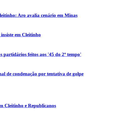
eitinho: Aro avalia cenário em Minas
nsiste em Cleitinho
 partidários feitos aos '45 do 2º tempo'
al de condenação por tentativa de golpe
om Cleitinho e Republicanos