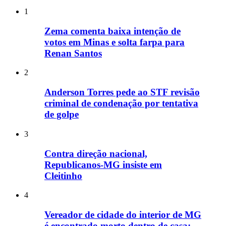
1
Zema comenta baixa intenção de
votos em Minas e solta farpa para
Renan Santos
2
Anderson Torres pede ao STF revisão
criminal de condenação por tentativa
de golpe
3
Contra direção nacional,
Republicanos-MG insiste em
Cleitinho
4
Vereador de cidade do interior de MG
é encontrado morto dentro de casa;