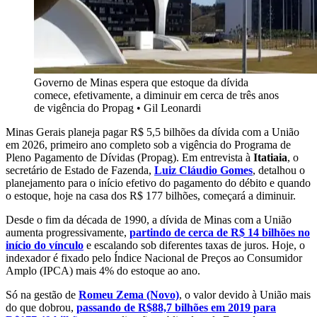
Governo de Minas espera que estoque da dívida
comece, efetivamente, a diminuir em cerca de três anos
de vigência do Propag
•
Gil Leonardi
Minas Gerais planeja pagar R$ 5,5 bilhões da dívida com a União
em 2026, primeiro ano completo sob a vigência do Programa de
Pleno Pagamento de Dívidas (Propag). Em entrevista à
Itatiaia
, o
secretário de Estado de Fazenda,
Luiz Cláudio Gomes
, detalhou o
planejamento para o início efetivo do pagamento do débito e quando
o estoque, hoje na casa dos R$ 177 bilhões, começará a diminuir.
Desde o fim da década de 1990, a dívida de Minas com a União
aumenta progressivamente,
partindo de cerca de R$ 14 bilhões no
início do vínculo
e escalando sob diferentes taxas de juros. Hoje, o
indexador é fixado pelo Índice Nacional de Preços ao Consumidor
Amplo (IPCA) mais 4% do estoque ao ano.
Só na gestão de
Romeu Zema (Novo)
, o valor devido à União mais
do que dobrou,
passando de R$88,7 bilhões em 2019 para