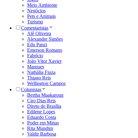
Meio Ambiente
Negócios
Pets e Animais
Turismo
Comentaristas
Alê Oliveira
Alexandre Simões
Edu Panzi
Emerson Romano
Fabrício
João Vitor Xavier
Marques
Nathália Fiuza
Thiago Reis
Wellington Campos
Colunistas
Bertha Maakaroun
Ciro Dias Reis
Direto de Brasília
Edilene Lopes
Eduardo Costa
Poder em Minas
Rita Mundim
Valdir Barbosa