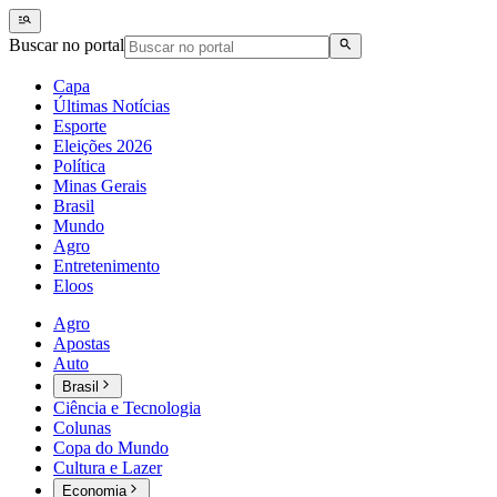
Buscar no portal
Capa
Últimas Notícias
Esporte
Eleições 2026
Política
Minas Gerais
Brasil
Mundo
Agro
Entretenimento
Eloos
Agro
Apostas
Auto
Brasil
Ciência e Tecnologia
Colunas
Copa do Mundo
Cultura e Lazer
Economia