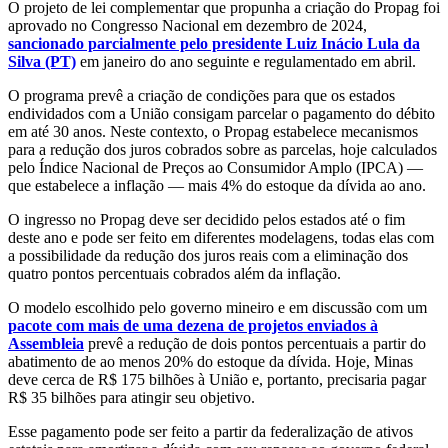
O projeto de lei complementar que propunha a criação do Propag foi
aprovado no Congresso Nacional em dezembro de 2024,
sancionado parcialmente pelo presidente Luiz Inácio Lula da
Silva (PT)
em janeiro do ano seguinte e regulamentado em abril.
O programa prevê a criação de condições para que os estados
endividados com a União consigam parcelar o pagamento do débito
em até 30 anos. Neste contexto, o Propag estabelece mecanismos
para a redução dos juros cobrados sobre as parcelas, hoje calculados
pelo Índice Nacional de Preços ao Consumidor Amplo (IPCA) —
que estabelece a inflação — mais 4% do estoque da dívida ao ano.
O ingresso no Propag deve ser decidido pelos estados até o fim
deste ano e pode ser feito em diferentes modelagens, todas elas com
a possibilidade da redução dos juros reais com a eliminação dos
quatro pontos percentuais cobrados além da inflação.
O modelo escolhido pelo governo mineiro e em discussão com um
pacote com mais de uma dezena de projetos enviados à
Assembleia
prevê a redução de dois pontos percentuais a partir do
abatimento de ao menos 20% do estoque da dívida. Hoje, Minas
deve cerca de R$ 175 bilhões à União e, portanto, precisaria pagar
R$ 35 bilhões para atingir seu objetivo.
Esse pagamento pode ser feito a partir da federalização de ativos