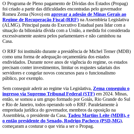
O Programa de Pleno pagamento de Dívidas dos Estados (Propag)
foi criado a partir das dificuldades encontradas pelo governador
Romeu Zema (Novo) em
aprovar a adesão de Minas Gerais ao
Regime de Recuperação Fiscal (RRF)
na Assembleia Legislativa
(ALMG). Principal pauta do Executivo Estadual para lidar com a
situação da bilionária dívida com a União, a medida foi considerada
excessivamente austera pelos parlamentares e não caminhou na
Casa.
O RRF foi instituído durante a presidência de Michel Temer (MDB)
como uma forma de adequação orçamentária dos estados
endividados. Durante nove anos de vigência do regime, os estados
precisam conter investimentos, limitar os reajustes salariais dos
servidores e congelar novos concursos para o funcionalismo
público, por exemplo.
Sem conseguir aderir ao regime via Legislativa,
Zema conseguiu o
ingresso via Supremo Tribunal Federal (STF)
em 2024. Minas,
então, se somou a um grupo formado por Goiás, Rio Grande do Sul
e Rio de Janeiro, todos operando sob o RRF. Paralelamente à
empreitada jurídica do governador, membros da oposição na
Assembleia, o presidente da Casa,
Tadeu Martins Leite (MDB), e
o então presidente do Senado, Rodrigo Pacheco (PSD-MG)
,
começaram a costurar o que viria a ser o Propag.