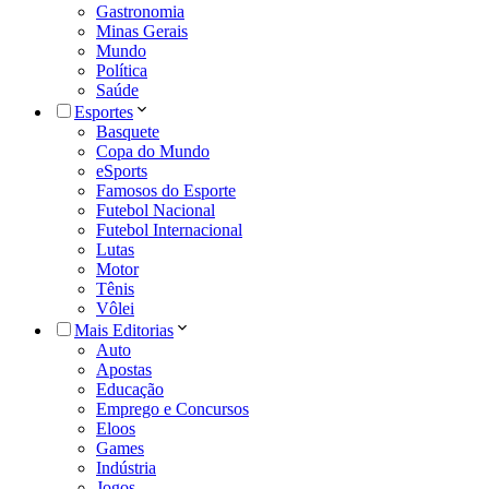
Gastronomia
Minas Gerais
Mundo
Política
Saúde
Esportes
Basquete
Copa do Mundo
eSports
Famosos do Esporte
Futebol Nacional
Futebol Internacional
Lutas
Motor
Tênis
Vôlei
Mais Editorias
Auto
Apostas
Educação
Emprego e Concursos
Eloos
Games
Indústria
Jogos