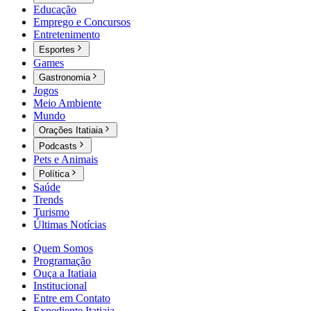
Educação
Emprego e Concursos
Entretenimento
Esportes
Games
Gastronomia
Jogos
Meio Ambiente
Mundo
Orações Itatiaia
Podcasts
Pets e Animais
Política
Saúde
Trends
Turismo
Últimas Notícias
Quem Somos
Programação
Ouça a Itatiaia
Institucional
Entre em Contato
Expediente Itatiaia