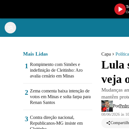
T
Ou
Mais Lidas
Capa
Política
Lula 
Rompimento com Simões e
1
indefinição de Cleitinho: Aro
veja 
avalia cenário em Minas
Mudanças amp
Zema comenta baixa intenção de
2
mantêm prote
votos em Minas e solta farpa para
Renan Santos
Por
Pedr
08/06/2026 às 1
Contra direção nacional,
3
Republicanos-MG insiste em
Compartilh
Cleitinho