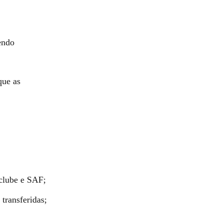
endo
que as
clube e SAF;
transferidas;