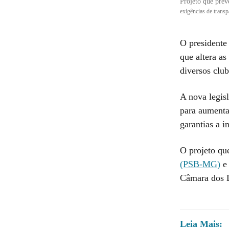
Projeto que pre
exigências de trans
O presidente
que altera a
diversos club
A nova legis
para aumenta
garantias a i
O projeto qu
(PSB-MG)
e 
Câmara dos 
Leia Mais: