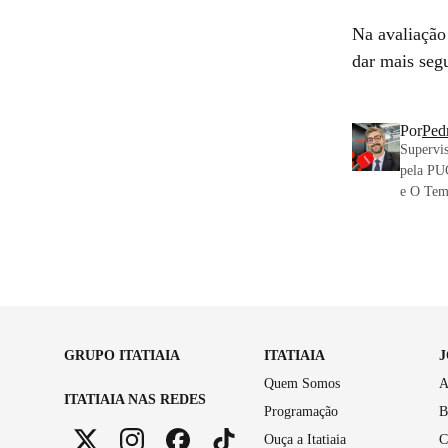
Na avaliação
dar mais segu
Por
Ped
Supervis
pela PU
e O Tem
GRUPO ITATIAIA
ITATIAIA
Quem Somos
A
ITATIAIA NAS REDES
Programação
B
Ouça a Itatiaia
C