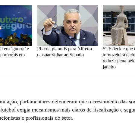
l em ‘guerra’ e
PL cria plano B para Alfredo
STF decide que
 corporais em
Gaspar voltar ao Senado
tornozeleira elet
reduzir pena pel
janeiro
amitação, parlamentares defenderam que o crescimento das so
futebol exigia mecanismos mais claros de fiscalização e segur
acionistas e profissionais do setor.