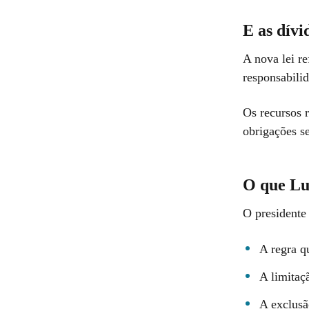
E as dívi
A nova lei r
responsabilid
Os recursos 
obrigações s
O que Lu
O presidente
A regra q
A limitaç
A exclusã