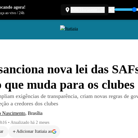
ocando agora!
Belo Horizonte
ça ao vivo
/
24h
sanciona nova lei das SAF
o que muda para os clubes
liam exigências de transparência, criam novas regras de go
ção a credores dos clubes
o Nascimento
,
Brasília
0h16
•
Atualizado
há 2 meses
ar
Adicionar Itatiaia ao