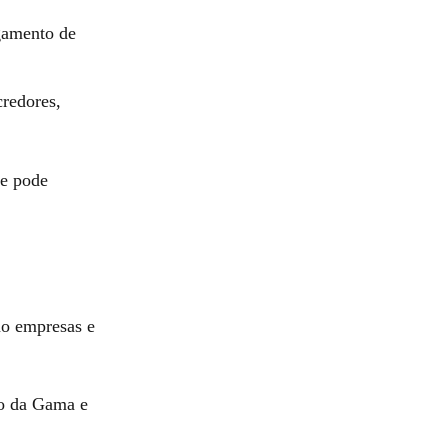
gamento de
credores,
ue pode
mo empresas e
co da Gama e