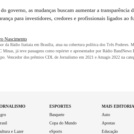
 do governo, as mudanças buscam aumentar a transparência 
rança para investidores, credores e profissionais ligados ao f
ro Nascimento
or da Rádio Itatiaia em Brasília, atua na cobertura política dos Três Poderes.
C Minas, já teve passagens como repórter e apresentador por Rádio BandNews 
po. Vencedor dos prêmios CDL de Jornalismo em 2021 e Amagis 2022 na categ
JORNALISMO
ESPORTES
MAIS EDITORI
gro
Basquete
Auto
rasil
Copa do Mundo
Apostas
ultura e Lazer
eSports
Educação