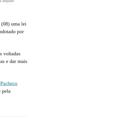
s ampliam
 (08) uma lei
adotado por
s voltadas
as e dar mais
 Pacheco
 pela