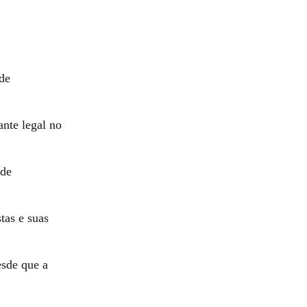
de
nte legal no
 de
tas e suas
esde que a