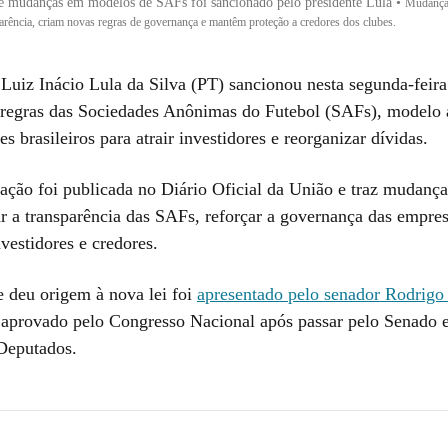
vê mudanças em modelos de SAFs foi sancionado pelo presidente Lula
•
Mudança
parência, criam novas regras de governança e mantêm proteção a credores dos clubes.
 Luiz Inácio Lula da Silva (PT) sancionou nesta segunda-feira
s regras das Sociedades Anônimas do Futebol (SAFs), modelo 
es brasileiros para atrair investidores e reorganizar dívidas.
lação foi publicada no Diário Oficial da União e traz mudança
r a transparência das SAFs, reforçar a governança das empres
nvestidores e credores.
e deu origem à nova lei foi
apresentado pelo senador Rodrigo
aprovado pelo Congresso Nacional após passar pelo Senado e
Deputados.