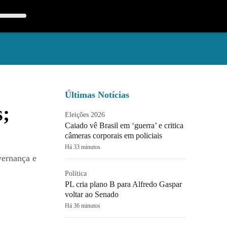
Últimas Notícias
s;
Eleições 2026
Caiado vê Brasil em ‘guerra’ e critica
câmeras corporais em policiais
Há 33 minutos
vernança e
Política
PL cria plano B para Alfredo Gaspar
voltar ao Senado
Há 36 minutos