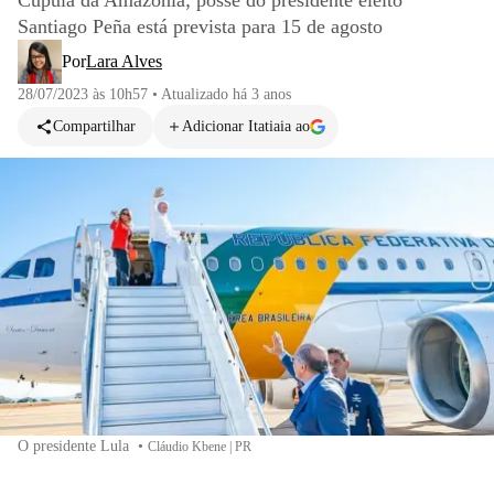
Cúpula da Amazônia; posse do presidente eleito
Santiago Peña está prevista para 15 de agosto
Por
Lara Alves
28/07/2023 às 10h57
•
Atualizado
há 3 anos
Compartilhar
Adicionar Itatiaia ao
O presidente Lula
•
Cláudio Kbene | PR