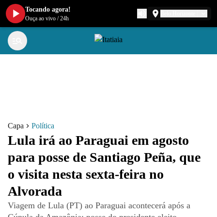
Tocando agora!
Belo Horizonte
Ouça ao vivo
/
24h
Capa
Política
Lula irá ao Paraguai em agosto
para posse de Santiago Peña, que
o visita nesta sexta-feira no
Alvorada
Viagem de Lula (PT) ao Paraguai acontecerá após a