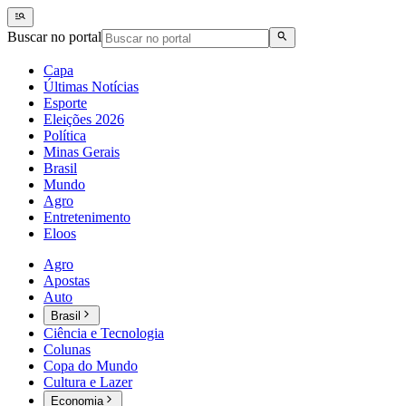
Buscar no portal
Capa
Últimas Notícias
Esporte
Eleições 2026
Política
Minas Gerais
Brasil
Mundo
Agro
Entretenimento
Eloos
Agro
Apostas
Auto
Brasil
Ciência e Tecnologia
Colunas
Copa do Mundo
Cultura e Lazer
Economia