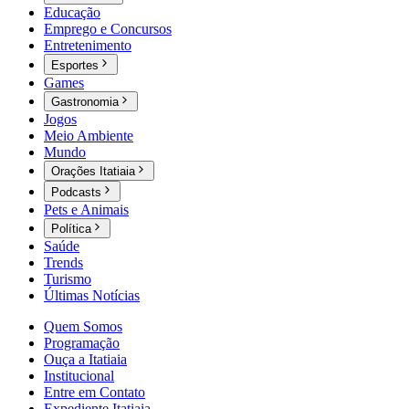
Educação
Emprego e Concursos
Entretenimento
Esportes
Games
Gastronomia
Jogos
Meio Ambiente
Mundo
Orações Itatiaia
Podcasts
Pets e Animais
Política
Saúde
Trends
Turismo
Últimas Notícias
Quem Somos
Programação
Ouça a Itatiaia
Institucional
Entre em Contato
Expediente Itatiaia