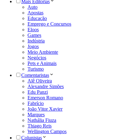
Mais Editorias
Auto
Apostas
Educação
Emprego e Concursos
Eloos
Games
Indústria
Jogos
Meio Ambiente
Negócios
Pets e Animais
Turismo
Comentaristas
Alê Oliveira
Alexandre Simões
Edu Panzi
Emerson Romano
Fabrício
João Vitor Xavier
Marques
Nathália Fiuza
Thiago Reis
Wellington Campos
Colunistas