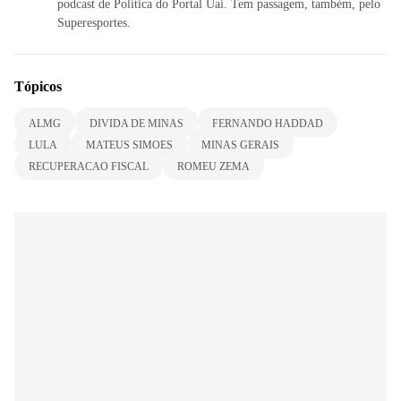
podcast de Política do Portal Uai. Tem passagem, também, pelo
Superesportes.
Tópicos
ALMG
DIVIDA DE MINAS
FERNANDO HADDAD
LULA
MATEUS SIMOES
MINAS GERAIS
RECUPERACAO FISCAL
ROMEU ZEMA