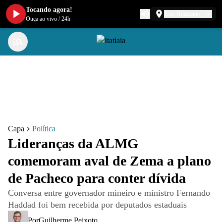
Tocando agora!
Belo Horizonte
Ouça ao vivo
/
24h
Capa
Política
Lideranças da ALMG
comemoram aval de Zema a plano
de Pacheco para conter dívida
Conversa entre governador mineiro e ministro Fernando
Haddad foi bem recebida por deputados estaduais
Por
Guilherme Peixoto