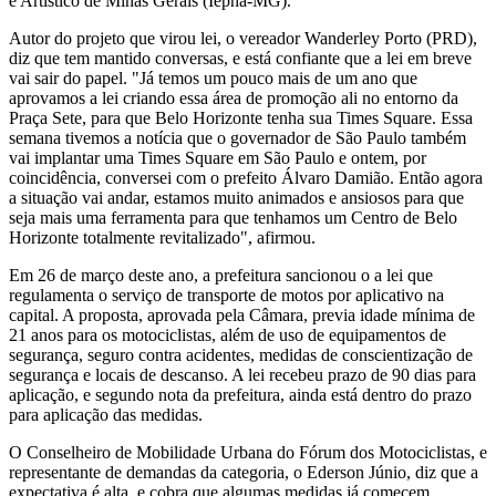
e Artístico de Minas Gerais (Iepha-MG).
Autor do projeto que virou lei, o vereador Wanderley Porto (PRD),
diz que tem mantido conversas, e está confiante que a lei em breve
vai sair do papel. "Já temos um pouco mais de um ano que
aprovamos a lei criando essa área de promoção ali no entorno da
Praça Sete, para que Belo Horizonte tenha sua Times Square. Essa
semana tivemos a notícia que o governador de São Paulo também
vai implantar uma Times Square em São Paulo e ontem, por
coincidência, conversei com o prefeito Álvaro Damião. Então agora
a situação vai andar, estamos muito animados e ansiosos para que
seja mais uma ferramenta para que tenhamos um Centro de Belo
Horizonte totalmente revitalizado", afirmou.
Em 26 de março deste ano, a prefeitura sancionou o a lei que
regulamenta o serviço de transporte de motos por aplicativo na
capital. A proposta, aprovada pela Câmara, previa idade mínima de
21 anos para os motociclistas, além de uso de equipamentos de
segurança, seguro contra acidentes, medidas de conscientização de
segurança e locais de descanso. A lei recebeu prazo de 90 dias para
aplicação, e segundo nota da prefeitura, ainda está dentro do prazo
para aplicação das medidas.
O Conselheiro de Mobilidade Urbana do Fórum dos Motociclistas, e
representante de demandas da categoria, o Ederson Júnio, diz que a
expectativa é alta, e cobra que algumas medidas já comecem