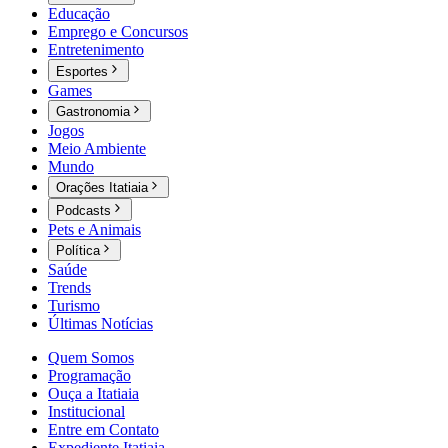
Educação
Emprego e Concursos
Entretenimento
Esportes
Games
Gastronomia
Jogos
Meio Ambiente
Mundo
Orações Itatiaia
Podcasts
Pets e Animais
Política
Saúde
Trends
Turismo
Últimas Notícias
Quem Somos
Programação
Ouça a Itatiaia
Institucional
Entre em Contato
Expediente Itatiaia