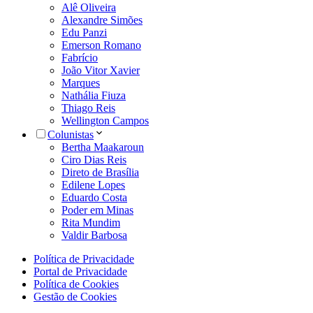
Alê Oliveira
Alexandre Simões
Edu Panzi
Emerson Romano
Fabrício
João Vitor Xavier
Marques
Nathália Fiuza
Thiago Reis
Wellington Campos
Colunistas
Bertha Maakaroun
Ciro Dias Reis
Direto de Brasília
Edilene Lopes
Eduardo Costa
Poder em Minas
Rita Mundim
Valdir Barbosa
Política de Privacidade
Portal de Privacidade
Política de Cookies
Gestão de Cookies