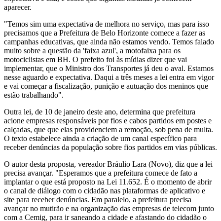
aparecer.
"Temos sim uma expectativa de melhora no serviço, mas para isso
precisamos que a Prefeitura de Belo Horizonte comece a fazer as
campanhas educativas, que ainda não estamos vendo. Temos falado
muito sobre a questão da 'faixa azul', a motofaixa para os
motociclistas em BH. O prefeito foi às mídias dizer que vai
implementar, que o Ministro dos Transportes já deu o aval. Estamos
nesse aguardo e expectativa. Daqui a três meses a lei entra em vigor
e vai começar a fiscalização, punição e autuação dos meninos que
estão trabalhando".
Outra lei, de 10 de janeiro deste ano, determina que prefeitura
acione empresas responsáveis por fios e cabos partidos em postes e
calçadas, que que elas providenciem a remoção, sob pena de multa.
O texto estabelece ainda a criação de um canal específico para
receber denúncias da população sobre fios partidos em vias públicas.
O autor desta proposta, vereador Bráulio Lara (Novo), diz que a lei
precisa avançar. "Esperamos que a prefeitura comece de fato a
implantar o que está proposto na Lei 11.652. É o momento de abrir
o canal de diálogo com o cidadão nas plataformas de aplicativo e
site para receber denúncias. Em paralelo, a prefeitura precisa
avançar no mutirão e na organização das empresas de telecom junto
com a Cemig, para ir saneando a cidade e afastando do cidadão o