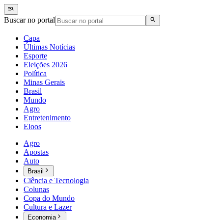
Buscar no portal
Capa
Últimas Notícias
Esporte
Eleições 2026
Política
Minas Gerais
Brasil
Mundo
Agro
Entretenimento
Eloos
Agro
Apostas
Auto
Brasil
Ciência e Tecnologia
Colunas
Copa do Mundo
Cultura e Lazer
Economia