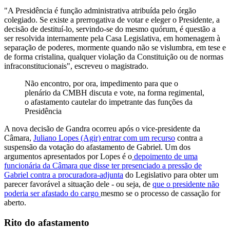
"A Presidência é função administrativa atribuída pelo órgão
colegiado. Se existe a prerrogativa de votar e eleger o Presidente, a
decisão de destituí-lo, servindo-se do mesmo quórum, é questão a
ser resolvida internamente pela Casa Legislativa, em homenagem à
separação de poderes, mormente quando não se vislumbra, em tese e
de forma cristalina, qualquer violação da Constituição ou de normas
infraconstitucionais", escreveu o magistrado.
Não encontro, por ora, impedimento para que o
plenário da CMBH discuta e vote, na forma regimental,
o afastamento cautelar do impetrante das funções da
Presidência
A nova decisão de Gandra ocorreu após o vice-presidente da
Câmara,
Juliano Lopes (Agir) entrar com um recurso
contra a
suspensão da votação do afastamento de Gabriel. Um dos
argumentos apresentados por Lopes é o
depoimento de uma
funcionária da Câmara que disse ter presenciado a pressão de
Gabriel contra a procuradora-adjunta
do Legislativo para obter um
parecer favorável a situação dele - ou seja, de
que o presidente não
poderia ser afastado do cargo
mesmo se o processo de cassação for
aberto.
Rito do afastamento