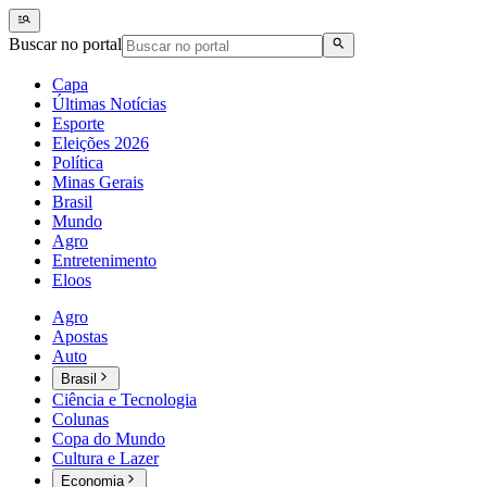
Buscar no portal
Capa
Últimas Notícias
Esporte
Eleições 2026
Política
Minas Gerais
Brasil
Mundo
Agro
Entretenimento
Eloos
Agro
Apostas
Auto
Brasil
Ciência e Tecnologia
Colunas
Copa do Mundo
Cultura e Lazer
Economia