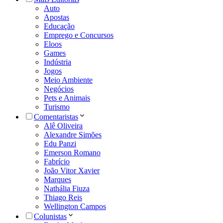
Auto
Apostas
Educação
Emprego e Concursos
Eloos
Games
Indústria
Jogos
Meio Ambiente
Negócios
Pets e Animais
Turismo
Comentaristas
Alê Oliveira
Alexandre Simões
Edu Panzi
Emerson Romano
Fabrício
João Vitor Xavier
Marques
Nathália Fiuza
Thiago Reis
Wellington Campos
Colunistas