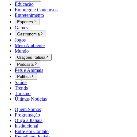
Educação
Emprego e Concursos
Entretenimento
Esportes
Games
Gastronomia
Jogos
Meio Ambiente
Mundo
Orações Itatiaia
Podcasts
Pets e Animais
Política
Saúde
Trends
Turismo
Últimas Notícias
Quem Somos
Programação
Ouça a Itatiaia
Institucional
Entre em Contato
Expediente Itatiaia