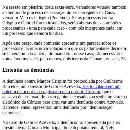
Na sessão em plenário desta sexta-feira, vereadores votarão também
a abertura de processo de cassação do ex-corregedor da Casa,
vereador Marcos Crispim (Podemos). Se os processos contra
Crispim e Gabriel forem instalados, serão abertas duas comissões
processantes - uma para cada caso - com três integrantes cada, em
um processo que demora 90 dias.
Após este prazo, cada comissão apresenta um parecer sobre os
processos e há uma nova votação em que os parlamentares decidem
se haverá ou não a perda do mandato - nesse caso, são necessários
votos favoráveis de, pelo menos, dois terços da Câmara, ou seja, 28.
Entenda as denúncias
A denúncia contra Marcos Crispim foi protocolada por Guilherme
Barcelos, um assessor de Gabriel Azevedo.
Ele foi citado em um
boletim de ocorrência registrado pelo próprio Crispim
, que o
acusava de ter invadido o seu gabinete e usado sua senha no sistema
eletrônico da Câmara para arquivar uma denúncia contra Azevedo.
Barcelos, então, apresentou uma denúncia por "denunciação
caluniosa".
No caso de Gabriel Azevedo, a denúncia foi apresentada pela ex-
presidente da Câmara Municipal, hoje deputada federal, Nely