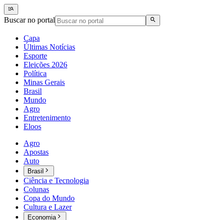
Buscar no portal
Capa
Últimas Notícias
Esporte
Eleições 2026
Política
Minas Gerais
Brasil
Mundo
Agro
Entretenimento
Eloos
Agro
Apostas
Auto
Brasil
Ciência e Tecnologia
Colunas
Copa do Mundo
Cultura e Lazer
Economia