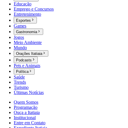
Educação
Emprego e Concursos
Entretenimento
Esportes
Games
Gastronomia
Jogos
Meio Ambiente
Mundo
Orações Itatiaia
Podcasts
Pets e Animais
Política
Saúde
Trends
Turismo
Últimas Notícias
Quem Somos
Programação
Ouça a Itatiaia
Institucional
Entre em Contato
Expediente Itatiaia