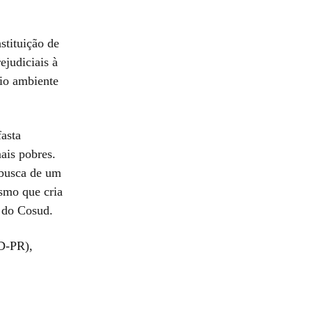
stituição de
ejudiciais à
eio ambiente
fasta
ais pobres.
 busca de um
ismo que cria
s do Cosud.
SD-PR),