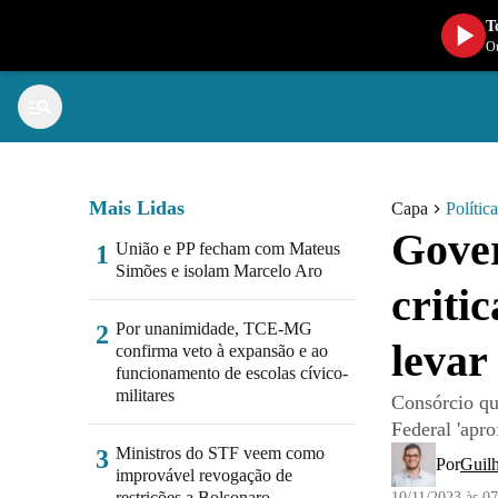
T
Ou
Mais Lidas
Capa
Política
Gover
União e PP fecham com Mateus
1
Simões e isolam Marcelo Aro
criti
Por unanimidade, TCE-MG
2
levar
confirma veto à expansão e ao
funcionamento de escolas cívico-
militares
Consórcio qu
Federal 'apro
Ministros do STF veem como
3
Por
Guil
improvável revogação de
restrições a Bolsonaro
10/11/2023 às 0