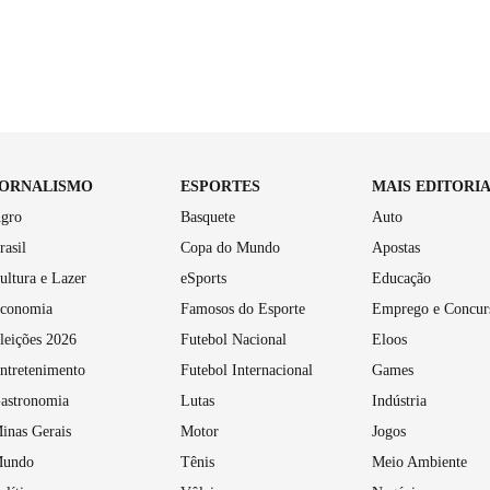
JORNALISMO
ESPORTES
MAIS EDITORI
gro
Basquete
Auto
rasil
Copa do Mundo
Apostas
ultura e Lazer
eSports
Educação
conomia
Famosos do Esporte
Emprego e Concur
leições 2026
Futebol Nacional
Eloos
ntretenimento
Futebol Internacional
Games
astronomia
Lutas
Indústria
inas Gerais
Motor
Jogos
undo
Tênis
Meio Ambiente