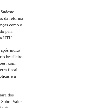
 Sudeste
mos da reforma
anças como o
do pela
 a UTI".
a após muito
io brasileiro
ções, com
erra fiscal
blicas e a
mara dos
 Sobre Valor
io da