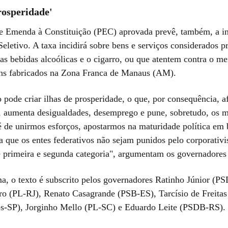
rosperidade'
e Emenda à Constituição (PEC) aprovada prevê, também, a in
letivo. A taxa incidirá sobre bens e serviços considerados pr
as bebidas alcoólicas e o cigarro, ou que atentem contra o m
ns fabricados na Zona Franca de Manaus (AM).
 pode criar ilhas de prosperidade, o que, por consequência, a
, aumenta desigualdades, desemprego e pune, sobretudo, os m
de unirmos esforços, apostarmos na maturidade política em
a que os entes federativos não sejam punidos pelo corporativ
de primeira e segunda categoria", argumentam os governadore
, o texto é subscrito pelos governadores Ratinho Júnior (P
ro (PL-RJ), Renato Casagrande (PSB-ES), Tarcísio de Freitas
s-SP), Jorginho Mello (PL-SC) e Eduardo Leite (PSDB-RS).