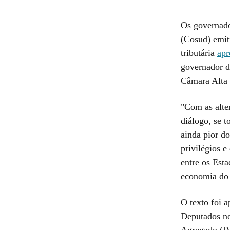
Os governado
(Cosud) emiti
tributária
apr
governador d
Câmara Alta 
"Com as alte
diálogo, se t
ainda pior do
privilégios e
entre os Esta
economia do 
O texto foi 
Deputados no
Agregado (IV