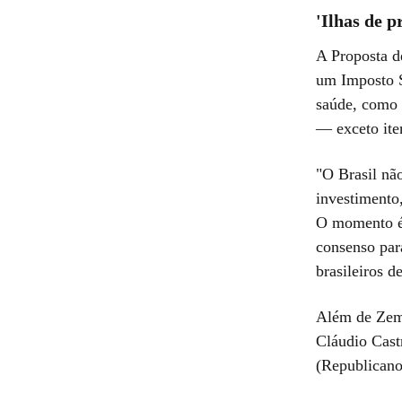
'Ilhas de p
A Proposta d
um Imposto Se
saúde, como 
— exceto ite
"O Brasil não
investimento
O momento é 
consenso par
brasileiros 
Além de Zema
Cláudio Cast
(Republicano