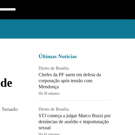
Últimas Notícias
Direto de Brasília
Chefes da PF saem em defesa da
ode
corporação após tensão com
Mendonça
Há 30 minutos
o Senado
Direto de Brasília
STJ começa a julgar Marco Buzzi por
denúncias de assédio e importunação
sexual
Há 41 minutos