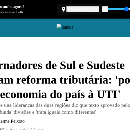
ocando agora!
Belo Horizonte
ça ao vivo
/
24h
nadores de Sul e Sudeste
cam reforma tributária: 'p
 economia do país à UTI'
e une lideranças das duas regiões diz que texto aprovado pel
funda' divisões e 'trata iguais como diferentes'
herme Peixoto
7h31
•
Atualizado
há 2 anos