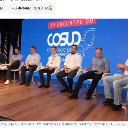
ar
Adicionar Itatiaia ao
coalizão Sul-Sudeste têm restrições a termos da reforma tributária
•
Gil Leonar