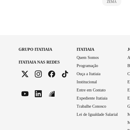
ZEMA
GRUPO ITATIAIA
ITATIAIA
Quem Somos
A
ITATIAIA NAS REDES
Programação
B
Ouça a Itatiaia
C
Institucional
E
Entre em Contato
E
Expediente Itatiaia
E
Trabalhe Conosco
G
Lei de Igualdade Salarial
M
M