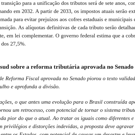
 transição para a unificação dos tributos será de sete anos, 
nando em 2032. A partir de 2033, os impostos atuais serão ext
mada para evitar prejuízos aos cofres estaduais e municipais 
ansição. As alíquotas definitivas de cada tributo serão detalha
te, em lei complementar. O governo federal estima que a cob
a dos 27,5%.
sud sobre a reforma tributária aprovada no Senado
de Reforma Fiscal aprovada no Senado piorou o texto valida
lho e aprofunda a divisão.
ações, o que antes uma evolução para o Brasil construída ap
ornou um retrocesso, com potencial de tornar o sistema tribut
nda pior do que o atual. Ao tratar os iguais como diferentes e
m privilégios e distorções indevidas, a proposta deve agravar
 entre os Estados, com potencial de causar um desastre e leva