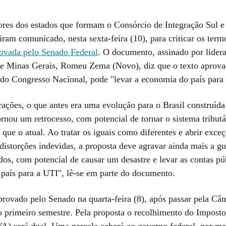
res dos estados que formam o Consórcio de Integração Sul e
ram comunicado, nesta sexta-feira (10), para criticar os ter
ovada pelo Senado Federal
. O documento, assinado por lider
e Minas Gerais, Romeu Zema (Novo), diz que o texto aprova
do Congresso Nacional, pode "levar a economia do país para
rações, o que antes era uma evolução para o Brasil construíd
ornou um retrocesso, com potencial de tornar o sistema tributár
 que o atual. Ao tratar os iguais como diferentes e abrir exce
 distorções indevidas, a proposta deve agravar ainda mais a gu
dos, com potencial de causar um desastre e levar as contas pú
país para a UTI", lê-se em parte do documento.
aprovado pelo Senado na quarta-feira (8), após passar pela Câ
 primeiro semestre. Pela proposta o recolhimento do Imposto
A) será dual. Uma parcela caberá ao governo federal, por me