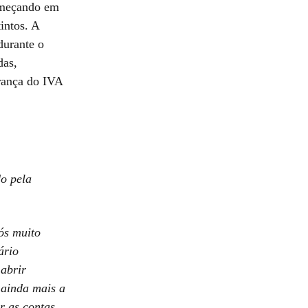
começando em
intos. A
durante o
das,
rança do IVA
do pela
ós muito
ário
 abrir
 ainda mais a
r as contas