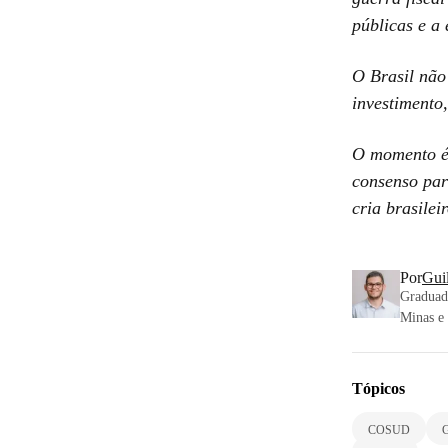
públicas e a
O Brasil não
investimento
O momento é 
consenso par
cria brasilei
Por
Gui
Graduado
Minas e 
Tópicos
COSUD