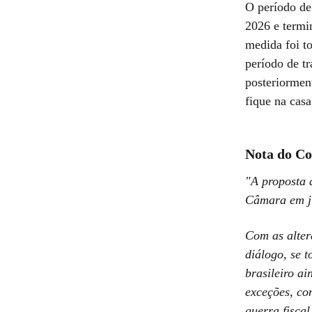
O período de
2026 e termi
medida foi to
período de tr
posteriormen
fique na cas
Nota do Co
"A proposta 
Câmara em ju
Com as alter
diálogo, se t
brasileiro ai
exceções, co
guerra fiscal