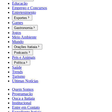
Educação
Emprego e Concursos
Entretenimento
Esportes
Games
Gastronomia
Jogos
Meio Ambiente
Mundo
Orações Itatiaia
Podcasts
Pets e Animais
Política
Saúde
Trends
Turismo
Últimas Notícias
Quem Somos
Programação
Ouça a Itatiaia
Institucional
Entre em Contato
Expediente Itatiaia