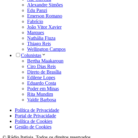
Alexandre Simões
Edu Panzi
Emerson Romano
Fabrício
João Vitor Xavier
Marques
Nathália Fiuza
Thiago Reis
Wellington Campos
Colunistas
Bertha Maakaroun
Ciro Dias Reis
Direto de Brasília
Edilene Lopes
Eduardo Costa
Poder em Minas
Rita Mundim
Valdir Barbosa
Política de Privacidade
Portal de Privacidade
Política de Cookies
Gestão de Cookies
© Rádio Itatiaia. Todos os direitos reservados.