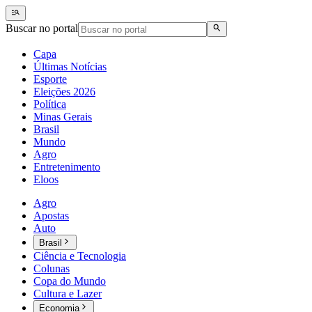
Buscar no portal
Capa
Últimas Notícias
Esporte
Eleições 2026
Política
Minas Gerais
Brasil
Mundo
Agro
Entretenimento
Eloos
Agro
Apostas
Auto
Brasil
Ciência e Tecnologia
Colunas
Copa do Mundo
Cultura e Lazer
Economia