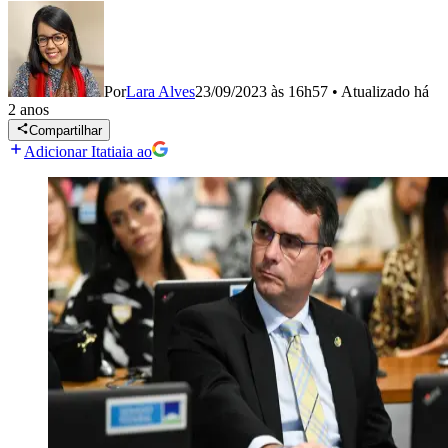
Por
Lara Alves
23/09/2023 às 16h57
•
Atualizado
há
2 anos
Compartilhar
Adicionar Itatiaia ao