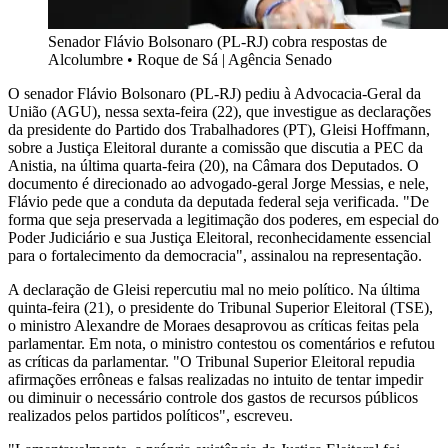
Senador Flávio Bolsonaro (PL-RJ) cobra respostas de
Alcolumbre
•
Roque de Sá | Agência Senado
O senador Flávio Bolsonaro (PL-RJ) pediu à Advocacia-Geral da
União (AGU), nessa sexta-feira (22), que investigue as declarações
da presidente do Partido dos Trabalhadores (PT), Gleisi Hoffmann,
sobre a Justiça Eleitoral durante a comissão que discutia a PEC da
Anistia, na última quarta-feira (20), na Câmara dos Deputados. O
documento é direcionado ao advogado-geral Jorge Messias, e nele,
Flávio pede que a conduta da deputada federal seja verificada. "De
forma que seja preservada a legitimação dos poderes, em especial do
Poder Judiciário e sua Justiça Eleitoral, reconhecidamente essencial
para o fortalecimento da democracia", assinalou na representação.
A declaração de Gleisi repercutiu mal no meio político. Na última
quinta-feira (21), o presidente do Tribunal Superior Eleitoral (TSE),
o ministro Alexandre de Moraes desaprovou as críticas feitas pela
parlamentar. Em nota, o ministro contestou os comentários e refutou
as críticas da parlamentar. "O Tribunal Superior Eleitoral repudia
afirmações errôneas e falsas realizadas no intuito de tentar impedir
ou diminuir o necessário controle dos gastos de recursos públicos
realizados pelos partidos políticos", escreveu.