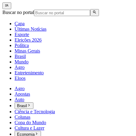
Buscar no portal
Capa
Últimas Notícias
Esporte
Eleições 2026
Política
Minas Gerais
Brasil
Mundo
Agro
Entretenimento
Eloos
Agro
Apostas
Auto
Brasil
Ciência e Tecnologia
Colunas
Copa do Mundo
Cultura e Lazer
Economia