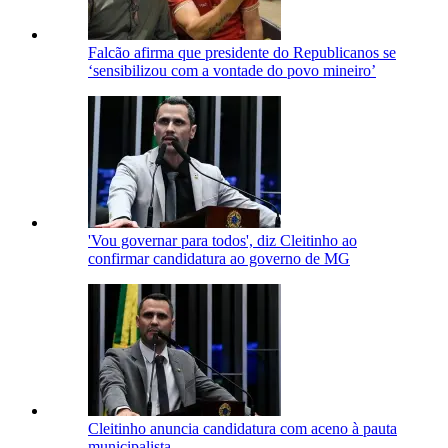
Falcão afirma que presidente do Republicanos se
‘sensibilizou com a vontade do povo mineiro’
'Vou governar para todos', diz Cleitinho ao
confirmar candidatura ao governo de MG
Cleitinho anuncia candidatura com aceno à pauta
municipalista