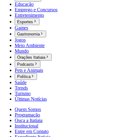
Educação
Emprego e Concursos
Entretenimento
Esportes
Games
Gastronomia
Jogos
Meio Ambiente
Mundo
Orações Itatiaia
Podcasts
Pets e Animais
Política
Saúde
Trends
Turismo
Últimas Notícias
Quem Somos
Programação
Ouça a Itatiaia
Institucional
Entre em Contato
Expediente Itatiaia