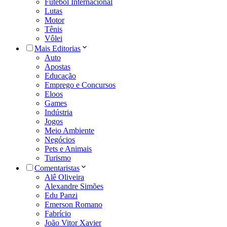
Futebol Internacional
Lutas
Motor
Tênis
Vôlei
Mais Editorias
Auto
Apostas
Educação
Emprego e Concursos
Eloos
Games
Indústria
Jogos
Meio Ambiente
Negócios
Pets e Animais
Turismo
Comentaristas
Alê Oliveira
Alexandre Simões
Edu Panzi
Emerson Romano
Fabrício
João Vitor Xavier