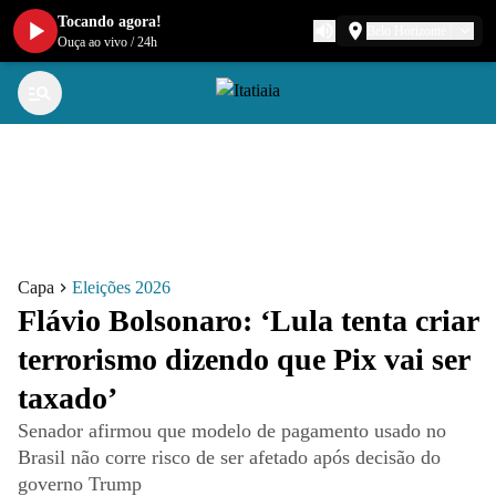
Tocando agora!
Belo Horizonte
Ouça ao vivo
/
24h
Capa
Eleições 2026
Flávio Bolsonaro: ‘Lula tenta criar
terrorismo dizendo que Pix vai ser
taxado’
Senador afirmou que modelo de pagamento usado no
Brasil não corre risco de ser afetado após decisão do
governo Trump