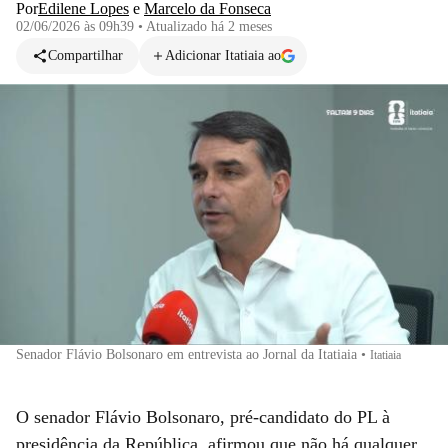
Por
Edilene Lopes
e
Marcelo da Fonseca
02/06/2026 às 09h39
•
Atualizado
há 2 meses
Compartilhar
Adicionar Itatiaia ao
Senador Flávio Bolsonaro em entrevista ao Jornal da Itatiaia
•
Itatiaia
O senador Flávio Bolsonaro, pré-candidato do PL à
presidência da República, afirmou que não há qualquer