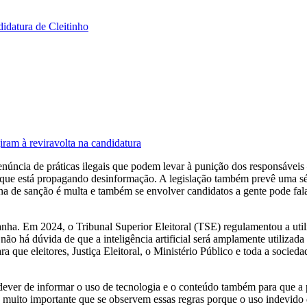
didatura de Cleitinho
iram à reviravolta na candidatura
ncia de práticas ilegais que podem levar à punição dos responsáveis –
il que está propagando desinformação. A legislação também prevê uma sé
a pena de sanção é multa e também se envolver candidatos a gente pode 
panha. Em 2024, o Tribunal Superior Eleitoral (TSE) regulamentou a uti
o há dúvida de que a inteligência artificial será amplamente utilizad
que eleitores, Justiça Eleitoral, o Ministério Público e toda a sociedade
dever de informar o uso de tecnologia e o conteúdo também para que 
 muito importante que se observem essas regras porque o uso indevido de