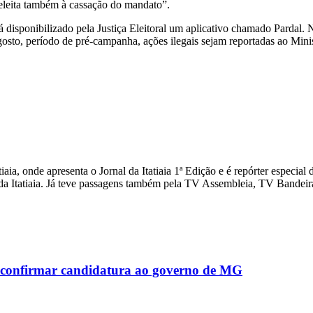
i eleita também à cassação do mandato”.
 disponibilizado pela Justiça Eleitoral um aplicativo chamado Pardal. Ne
osto, período de pré-campanha, ações ilegais sejam reportadas ao Minis
iaia, onde apresenta o Jornal da Itatiaia 1ª Edição e é repórter especi
a Itatiaia. Já teve passagens também pela TV Assembleia, TV Bandeira
ao confirmar candidatura ao governo de MG