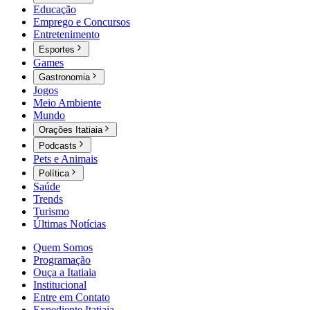
Educação
Emprego e Concursos
Entretenimento
Esportes
Games
Gastronomia
Jogos
Meio Ambiente
Mundo
Orações Itatiaia
Podcasts
Pets e Animais
Política
Saúde
Trends
Turismo
Últimas Notícias
Quem Somos
Programação
Ouça a Itatiaia
Institucional
Entre em Contato
Expediente Itatiaia