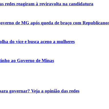
as redes reagiram à reviravolta na candidatura
o governo de MG após queda de braço com Republicano
lha do vice e busca aceno a mulheres
itinho ao Governo de Minas
para governar? Veja a opinião das redes