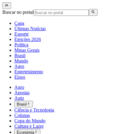
Buscar no portal
Capa
Últimas Notícias
Esporte
Eleições 2026
Política
Minas Gerais
Brasil
Mundo
Agro
Entretenimento
Eloos
Agro
Apostas
Auto
Brasil
Ciência e Tecnologia
Colunas
Copa do Mundo
Cultura e Lazer
Economia