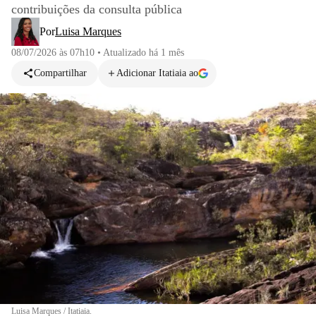
contribuições da consulta pública
Por
Luisa Marques
08/07/2026 às 07h10
•
Atualizado
há 1 mês
Compartilhar
Adicionar Itatiaia ao
Luisa Marques / Itatiaia.