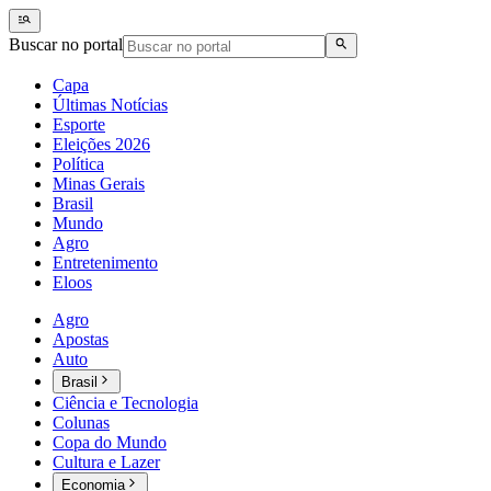
Buscar no portal
Capa
Últimas Notícias
Esporte
Eleições 2026
Política
Minas Gerais
Brasil
Mundo
Agro
Entretenimento
Eloos
Agro
Apostas
Auto
Brasil
Ciência e Tecnologia
Colunas
Copa do Mundo
Cultura e Lazer
Economia