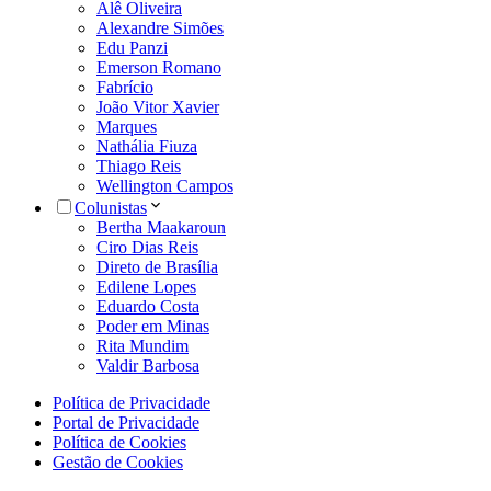
Alê Oliveira
Alexandre Simões
Edu Panzi
Emerson Romano
Fabrício
João Vitor Xavier
Marques
Nathália Fiuza
Thiago Reis
Wellington Campos
Colunistas
Bertha Maakaroun
Ciro Dias Reis
Direto de Brasília
Edilene Lopes
Eduardo Costa
Poder em Minas
Rita Mundim
Valdir Barbosa
Política de Privacidade
Portal de Privacidade
Política de Cookies
Gestão de Cookies