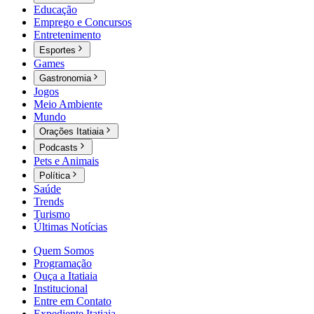
Educação
Emprego e Concursos
Entretenimento
Esportes
Games
Gastronomia
Jogos
Meio Ambiente
Mundo
Orações Itatiaia
Podcasts
Pets e Animais
Política
Saúde
Trends
Turismo
Últimas Notícias
Quem Somos
Programação
Ouça a Itatiaia
Institucional
Entre em Contato
Expediente Itatiaia