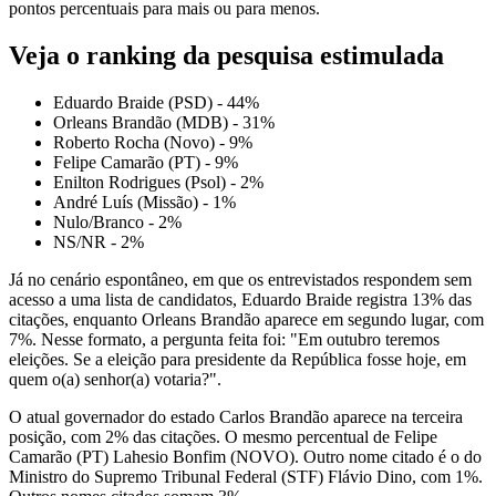
pontos percentuais para mais ou para menos.
Veja o ranking da pesquisa estimulada
Eduardo Braide (PSD) - 44%
Orleans Brandão (MDB) - 31%
Roberto Rocha (Novo) - 9%
Felipe Camarão (PT) - 9%
Enilton Rodrigues (Psol) - 2%
André Luís (Missão) - 1%
Nulo/Branco - 2%
NS/NR - 2%
Já no cenário espontâneo, em que os entrevistados respondem sem
acesso a uma lista de candidatos, Eduardo Braide registra 13% das
citações, enquanto Orleans Brandão aparece em segundo lugar, com
7%. Nesse formato, a pergunta feita foi: "Em outubro teremos
eleições. Se a eleição para presidente da República fosse hoje, em
quem o(a) senhor(a) votaria?".
O atual governador do estado Carlos Brandão aparece na terceira
posição, com 2% das citações. O mesmo percentual de Felipe
Camarão (PT) Lahesio Bonfim (NOVO). Outro nome citado é o do
Ministro do Supremo Tribunal Federal (STF) Flávio Dino, com 1%.