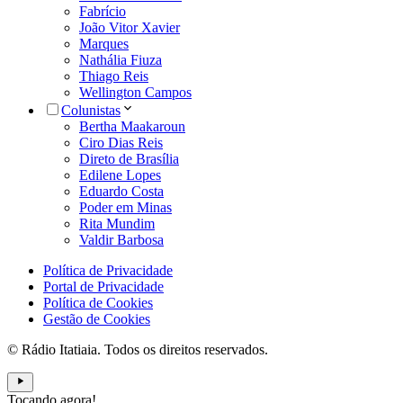
Fabrício
João Vitor Xavier
Marques
Nathália Fiuza
Thiago Reis
Wellington Campos
Colunistas
Bertha Maakaroun
Ciro Dias Reis
Direto de Brasília
Edilene Lopes
Eduardo Costa
Poder em Minas
Rita Mundim
Valdir Barbosa
Política de Privacidade
Portal de Privacidade
Política de Cookies
Gestão de Cookies
© Rádio Itatiaia. Todos os direitos reservados.
Tocando agora!