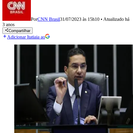
Por
CNN Brasil
31/07/2023 às 15h10
•
Atualizado
há
3 anos
Compartilhar
Adicionar Itatiaia ao