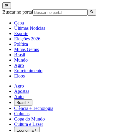
Buscar no portal
Capa
Últimas Notícias
Esporte
Eleições 2026
Política
Minas Gerais
Brasil
Mundo
Agro
Entretenimento
Eloos
Agro
Apostas
Auto
Brasil
Ciência e Tecnologia
Colunas
Copa do Mundo
Cultura e Lazer
Economia