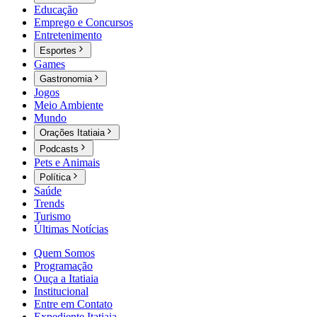
Educação
Emprego e Concursos
Entretenimento
Esportes
Games
Gastronomia
Jogos
Meio Ambiente
Mundo
Orações Itatiaia
Podcasts
Pets e Animais
Política
Saúde
Trends
Turismo
Últimas Notícias
Quem Somos
Programação
Ouça a Itatiaia
Institucional
Entre em Contato
Expediente Itatiaia