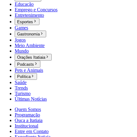
Educação
Emprego e Concursos
Entretenimento
Esportes
Games
Gastronomia
Jogos
Meio Ambiente
Mundo
Orações Itatiaia
Podcasts
Pets e Animais
Política
Saúde
Trends
Turismo
Últimas Notícias
Quem Somos
Programação
Ouça a Itatiaia
Institucional
Entre em Contato
Expediente Itatiaia