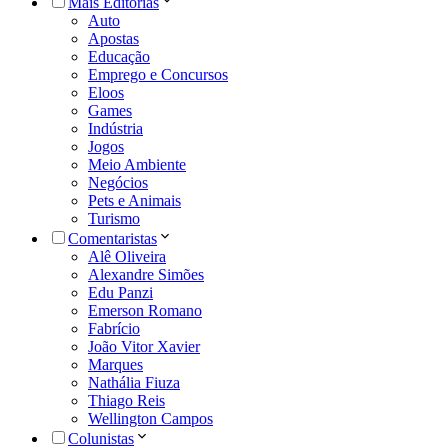
Mais Editorias
Auto
Apostas
Educação
Emprego e Concursos
Eloos
Games
Indústria
Jogos
Meio Ambiente
Negócios
Pets e Animais
Turismo
Comentaristas
Alê Oliveira
Alexandre Simões
Edu Panzi
Emerson Romano
Fabrício
João Vitor Xavier
Marques
Nathália Fiuza
Thiago Reis
Wellington Campos
Colunistas