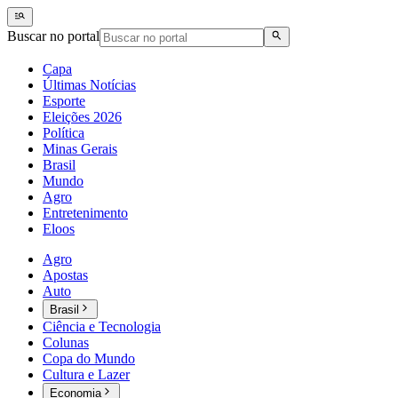
Buscar no portal
Capa
Últimas Notícias
Esporte
Eleições 2026
Política
Minas Gerais
Brasil
Mundo
Agro
Entretenimento
Eloos
Agro
Apostas
Auto
Brasil
Ciência e Tecnologia
Colunas
Copa do Mundo
Cultura e Lazer
Economia