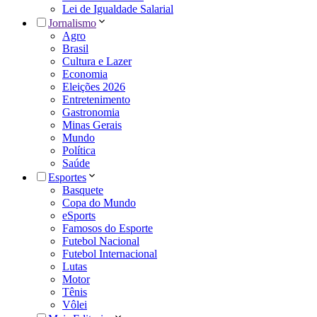
Lei de Igualdade Salarial
Jornalismo
Agro
Brasil
Cultura e Lazer
Economia
Eleições 2026
Entretenimento
Gastronomia
Minas Gerais
Mundo
Política
Saúde
Esportes
Basquete
Copa do Mundo
eSports
Famosos do Esporte
Futebol Nacional
Futebol Internacional
Lutas
Motor
Tênis
Vôlei