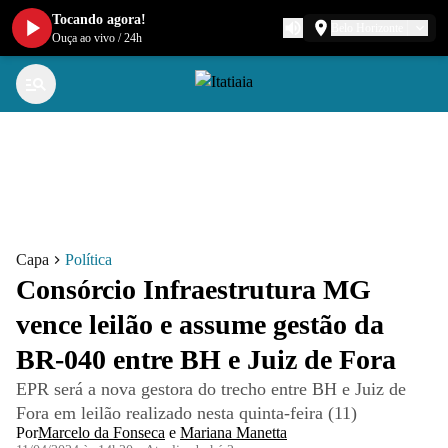
Tocando agora!
Belo Horizonte
Ouça ao vivo
/
24h
Capa
Política
Consórcio Infraestrutura MG
vence leilão e assume gestão da
BR-040 entre BH e Juiz de Fora
EPR será a nova gestora do trecho entre BH e Juiz de
Fora em leilão realizado nesta quinta-feira (11)
Por
Marcelo da Fonseca
e
Mariana Manetta