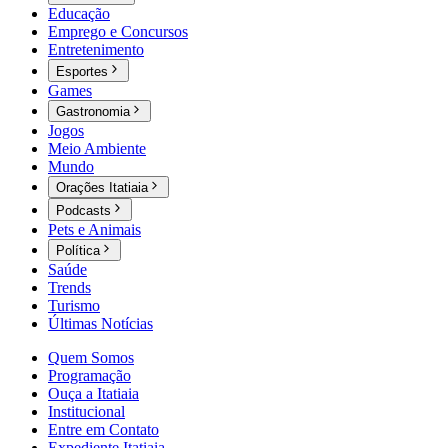
Educação
Emprego e Concursos
Entretenimento
Esportes
Games
Gastronomia
Jogos
Meio Ambiente
Mundo
Orações Itatiaia
Podcasts
Pets e Animais
Política
Saúde
Trends
Turismo
Últimas Notícias
Quem Somos
Programação
Ouça a Itatiaia
Institucional
Entre em Contato
Expediente Itatiaia