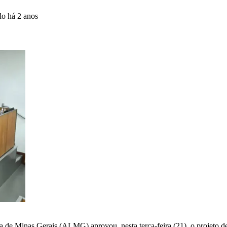
ado
há 2 anos
a de Minas Gerais (ALMG) aprovou, nesta terça-feira (21), o projeto d