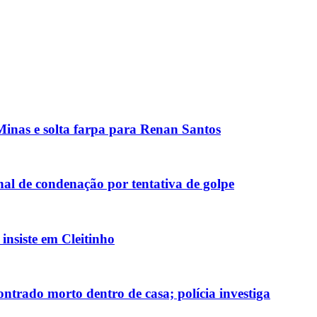
inas e solta farpa para Renan Santos
al de condenação por tentativa de golpe
nsiste em Cleitinho
ntrado morto dentro de casa; polícia investiga