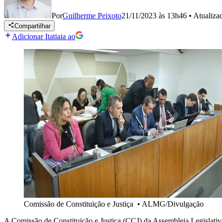
Por
Guilherme Peixoto
21/11/2023 às 13h46
•
Atualiz
Compartilhar
Adicionar Itatiaia ao
Comissão de Constituição e Justiça
•
ALMG/Divulgação
A Comissão de Constituição e Justiça (CCJ) da Assembleia Legislativ