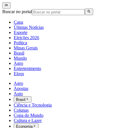
Buscar no portal
Capa
Últimas Notícias
Esporte
Eleições 2026
Política
Minas Gerais
Brasil
Mundo
Agro
Entretenimento
Eloos
Agro
Apostas
Auto
Brasil
Ciência e Tecnologia
Colunas
Copa do Mundo
Cultura e Lazer
Economia