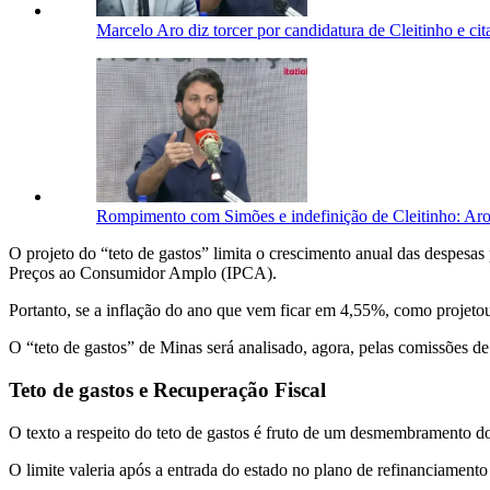
Marcelo Aro diz torcer por candidatura de Cleitinho e cita
Rompimento com Simões e indefinição de Cleitinho: Aro
O projeto do “teto de gastos” limita o crescimento anual das despesas
Preços ao Consumidor Amplo (IPCA).
Portanto, se a inflação do ano que vem ficar em 4,55%, como projetou 
O “teto de gastos” de Minas será analisado, agora, pelas comissões d
Teto de gastos e Recuperação Fiscal
O texto a respeito do teto de gastos é fruto de um desmembramento 
O limite valeria após a entrada do estado no plano de refinanciamento