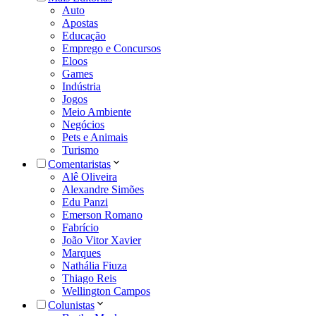
Auto
Apostas
Educação
Emprego e Concursos
Eloos
Games
Indústria
Jogos
Meio Ambiente
Negócios
Pets e Animais
Turismo
Comentaristas
Alê Oliveira
Alexandre Simões
Edu Panzi
Emerson Romano
Fabrício
João Vitor Xavier
Marques
Nathália Fiuza
Thiago Reis
Wellington Campos
Colunistas