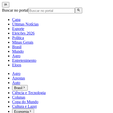
Buscar no portal
Capa
Últimas Notícias
Esporte
Eleições 2026
Política
Minas Gerais
Brasil
Mundo
Agro
Entretenimento
Eloos
Agro
Apostas
Auto
Brasil
Ciência e Tecnologia
Colunas
Copa do Mundo
Cultura e Lazer
Economia