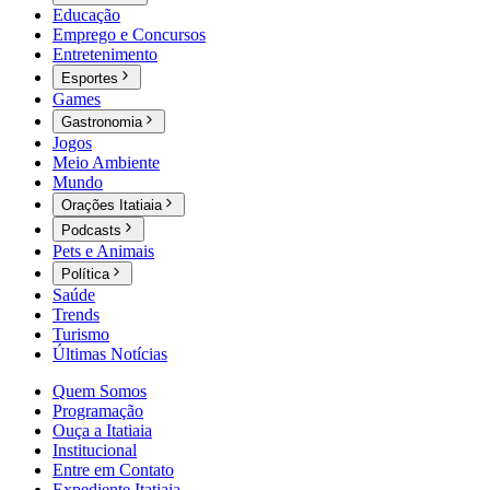
Educação
Emprego e Concursos
Entretenimento
Esportes
Games
Gastronomia
Jogos
Meio Ambiente
Mundo
Orações Itatiaia
Podcasts
Pets e Animais
Política
Saúde
Trends
Turismo
Últimas Notícias
Quem Somos
Programação
Ouça a Itatiaia
Institucional
Entre em Contato
Expediente Itatiaia