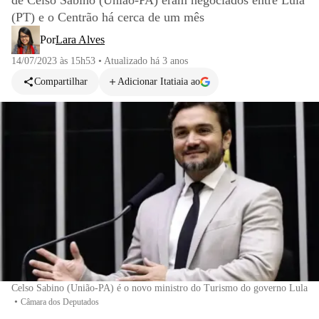
de Celso Sabino (União-PA) eram negociados entre Lula
(PT) e o Centrão há cerca de um mês
Por
Lara Alves
14/07/2023 às 15h53
•
Atualizado
há 3 anos
Compartilhar
Adicionar Itatiaia ao
Celso Sabino (União-PA) é o novo ministro do Turismo do governo Lula
•
Câmara dos Deputados