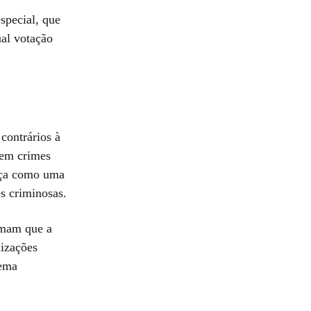
special, que
ual votação
contrários à
 em crimes
nça como uma
es criminosas.
rmam que a
nizações
tema