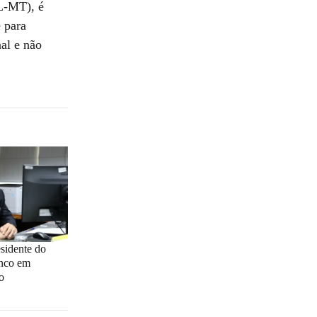
PL-MT), é
 para
al e não
esidente do
inco em
o