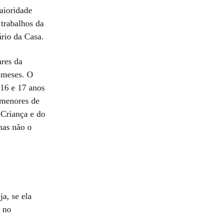
aioridade
 trabalhos da
ário da Casa.
ares da
s meses. O
 16 e 17 anos
 menores de
 Criança e do
mas não o
a, se ela
o no