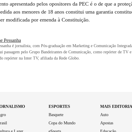
nto apresentado pelos opositores da PEC é o de que a proteç
cedida aos menores de 18 anos constitui uma garantia constitu
ser modificada por emenda à Constituição.
ne Pessanha
essanha é jornalista, com Pós-graduação em Marketing e Comunicação Integra
sui passagem pelo Grupo Bandeirantes de Comunicação, como repórter de TV e 
ido repórter na Inter TV, afiliada da Rede Globo.
JORNALISMO
ESPORTES
MAIS EDITORI
gro
Basquete
Auto
rasil
Copa do Mundo
Apostas
ultura e Lazer
eSports
Educação