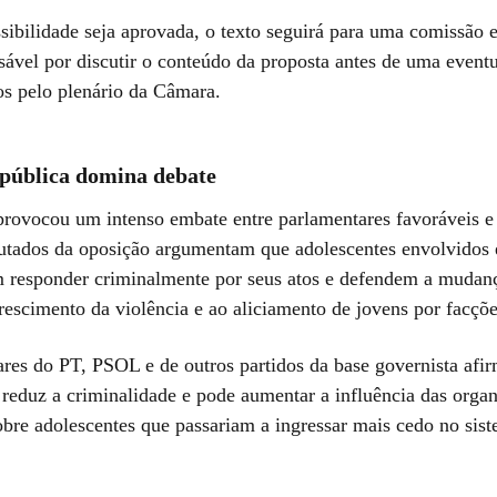
sibilidade seja aprovada, o texto seguirá para uma comissão e
sável por discutir o conteúdo da proposta antes de uma event
os pelo plenário da Câmara.
pública domina debate
provocou um intenso embate entre parlamentares favoráveis e 
tados da oposição argumentam que adolescentes envolvidos
 responder criminalmente por seus atos e defendem a muda
rescimento da violência e ao aliciamento de jovens por facçõ
ares do PT, PSOL e de outros partidos da base governista afi
 reduz a criminalidade e pode aumentar a influência das orga
obre adolescentes que passariam a ingressar mais cedo no sis