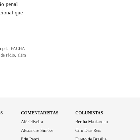
ão penal
cional que
da pela FACHA -
de rádio, além
AS
COMENTARISTAS
COLUNISTAS
Alê Oliveira
Bertha Maakaroun
Alexandre Simões
Ciro Dias Reis
Edu Panzi
Direto de Brasília