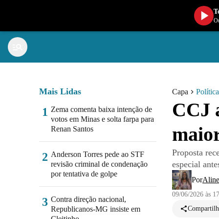
T
Ou
Mais Lidas
Capa
Política
CCJ a
Zema comenta baixa intenção de
1
votos em Minas e solta farpa para
maior
Renan Santos
Proposta rece
Anderson Torres pede ao STF
2
especial ant
revisão criminal de condenação
por tentativa de golpe
Por
Alin
09/06/2026 às 1
Contra direção nacional,
3
Republicanos-MG insiste em
Compartilh
Cleitinho