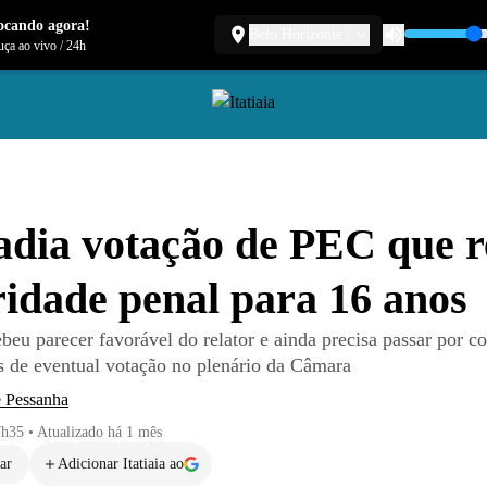
ocando agora!
Belo Horizonte
ça ao vivo
/
24h
dia votação de PEC que 
idade penal para 16 anos
beu parecer favorável do relator e ainda precisa passar por c
es de eventual votação no plenário da Câmara
e Pessanha
7h35
•
Atualizado
há 1 mês
ar
Adicionar Itatiaia ao