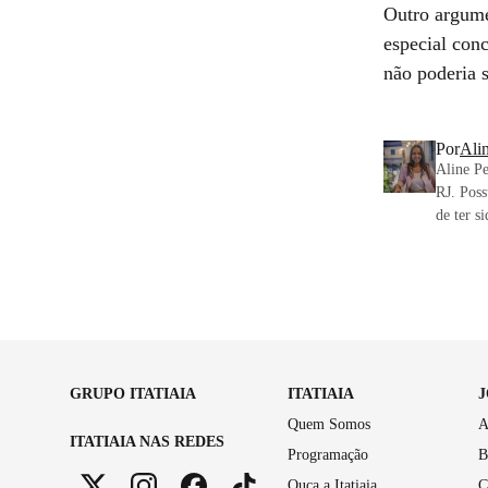
Outro argume
especial con
não poderia 
Por
Ali
Aline P
RJ. Pos
de ter s
GRUPO ITATIAIA
ITATIAIA
Quem Somos
A
ITATIAIA NAS REDES
Programação
B
Ouça a Itatiaia
C