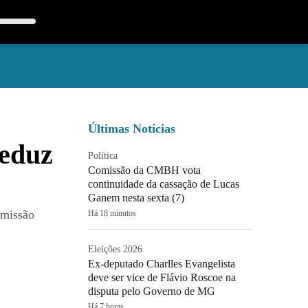
Últimas Notícias
reduz
Política
Comissão da CMBH vota
continuidade da cassação de Lucas
Ganem nesta sexta (7)
omissão
Há 18 minutos
Eleições 2026
Ex-deputado Charlles Evangelista
deve ser vice de Flávio Roscoe na
disputa pelo Governo de MG
Há 7 horas