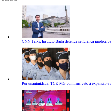
CNN Talks: Instituto Barla defende segurança jurídica pa
Por unanimidade, TCE-MG confirma veto à expansão e ao