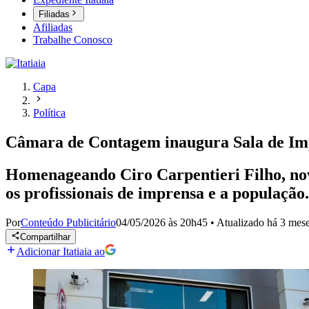
Filiadas
Afiliadas
Trabalhe Conosco
Capa
Política
Câmara de Contagem inaugura Sala de Imp
Homenageando Ciro Carpentieri Filho, novo
os profissionais de imprensa e a população.
Por
Conteúdo Publicitário
04/05/2026 às 20h45
•
Atualizado
há 3 mes
Compartilhar
Adicionar Itatiaia ao