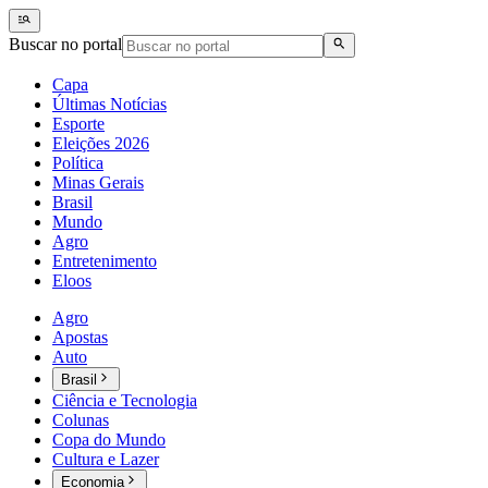
Buscar no portal
Capa
Últimas Notícias
Esporte
Eleições 2026
Política
Minas Gerais
Brasil
Mundo
Agro
Entretenimento
Eloos
Agro
Apostas
Auto
Brasil
Ciência e Tecnologia
Colunas
Copa do Mundo
Cultura e Lazer
Economia