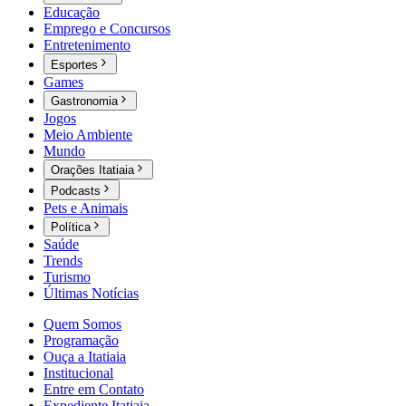
Educação
Emprego e Concursos
Entretenimento
Esportes
Games
Gastronomia
Jogos
Meio Ambiente
Mundo
Orações Itatiaia
Podcasts
Pets e Animais
Política
Saúde
Trends
Turismo
Últimas Notícias
Quem Somos
Programação
Ouça a Itatiaia
Institucional
Entre em Contato
Expediente Itatiaia