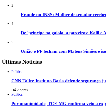
3
Fraude no INSS: Mulher de senador recebe
4
De 'príncipe na gaiola' a parceiros: Kalil 
5
União e PP fecham com Mateus Simões e is
Últimas Notícias
Política
CNN Talks: Instituto Barla defende segurança ju
Há 2 horas
Política
Por unanimidade, TCE-MG confirma veto à expans