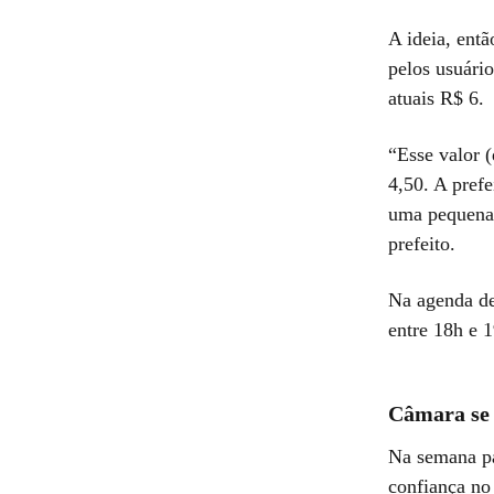
A ideia, ent
pelos usuário
atuais R$ 6.
“Esse valor 
4,50. A pref
uma pequena 
prefeito.
Na agenda de
entre 18h e 
Câmara se 
Na semana pa
confiança no 