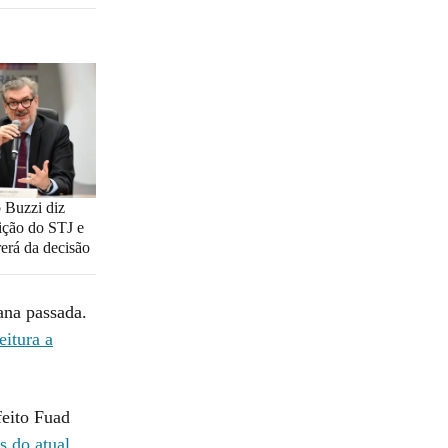
 Buzzi diz
ição do STJ e
rerá da decisão
ana passada.
eitura a
feito Fuad
s do atual