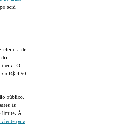
upo será
refeitura de
 do
 tarifa. O
no a R$ 4,50,
io público.
asses às
 limite. À
iciente para