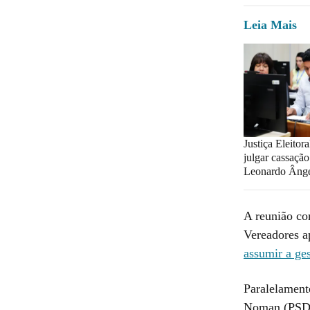
Leia Mais
Justiça Eleitor
julgar cassaçã
Leonardo Âng
A reunião co
Vereadores a
assumir a ge
Paralelament
Noman (PSD)