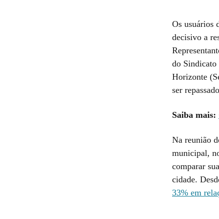
Os usuários 
decisivo a re
Representant
do Sindicato
Horizonte (S
ser repassad
Saiba mais:
Na reunião d
municipal, n
comparar sua
cidade. Desde
33% em relaç