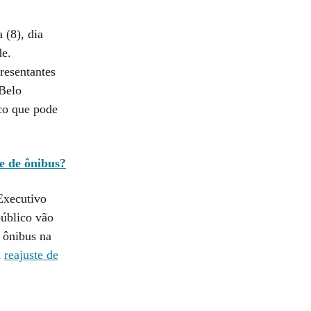
 (8), dia
de.
resentantes
 Belo
co que pode
e de ônibus?
Executivo
público vão
 ônibus na
a
reajuste de