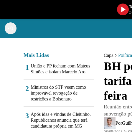
T
Ou
Mais Lidas
Capa
Política
BH po
União e PP fecham com Mateus
1
Simões e isolam Marcelo Aro
tarif
Ministros do STF veem como
2
feir
improvável revogação de
restrições a Bolsonaro
Reunião entr
subvenção pú
Após idas e vindas de Cleitinho,
3
Republicanos anuncia que terá
Por
Guil
candidatura própria em MG
08/05/2023 às 0