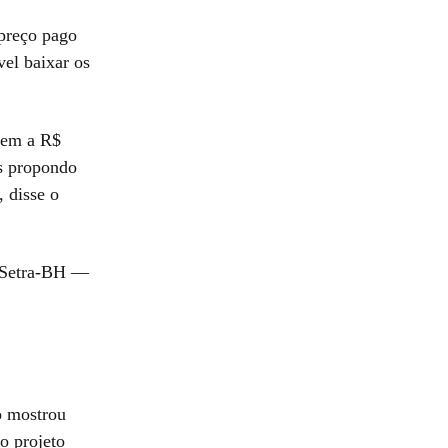
 preço pago
vel baixar os
agem a R$
os propondo
 disse o
o Setra-BH —
o mostrou
o projeto