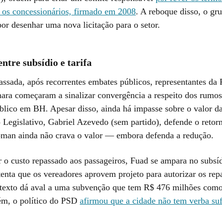
 os concessionários, firmado em 2008
. A reboque disso, o gr
or desenhar uma nova licitação para o setor.
ntre subsídio e tarifa
ssada, após recorrentes embates públicos, representantes da P
ra começaram a sinalizar convergência a respeito dos rumos
blico em BH. Apesar disso, ainda há impasse sobre o valor da
o Legislativo, Gabriel Azevedo (sem partido), defende o retor
an ainda não crava o valor — embora defenda a redução.
r o custo repassado aos passageiros, Fuad se ampara no subsíd
tenta que os vereadores aprovem projeto para autorizar os rep
texto dá aval a uma subvenção que tem R$ 476 milhões como
ém, o político do PSD
afirmou que a cidade não tem verba suf