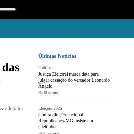
Últimas Notícias
 das
Política
Justiça Eleitoral marca data para
-
julgar cassação do vereador Leonardo
Ângelo
Há 18 minutos
vai debater
Eleições 2026
Contra direção nacional,
Republicanos-MG insiste em
Cleitinho
Há 31 minutos