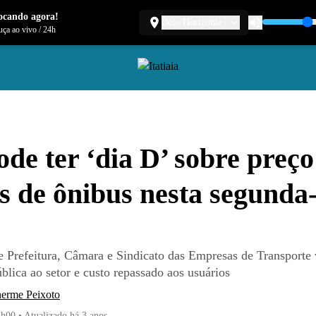
ocando agora!
Belo Horizonte
ça ao vivo
/
24h
de ter ‘dia D’ sobre preço
as de ônibus nesta segunda
a
e Prefeitura, Câmara e Sindicato das Empresas de Transporte 
blica ao setor e custo repassado aos usuários
herme Peixoto
8h00
•
Atualizado
há 3 anos