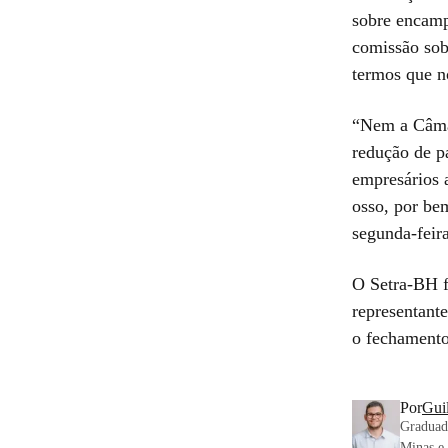
sobre encamp
comissão sob
termos que n
“Nem a Câmar
redução de p
empresários 
osso, por be
segunda-feira
O Setra-BH f
representante
o fechamento
Por
Gui
Graduado
Minas e 