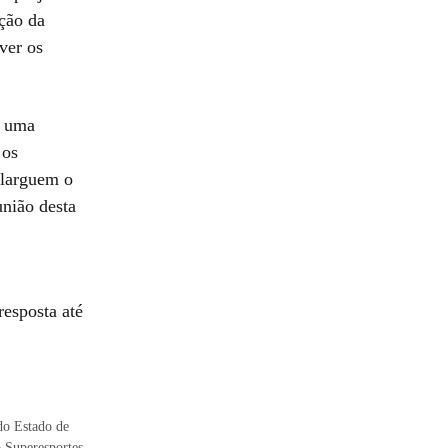
ção da
ver os
e uma
 os
 larguem o
união desta
resposta até
 do Estado de
 Superesportes.