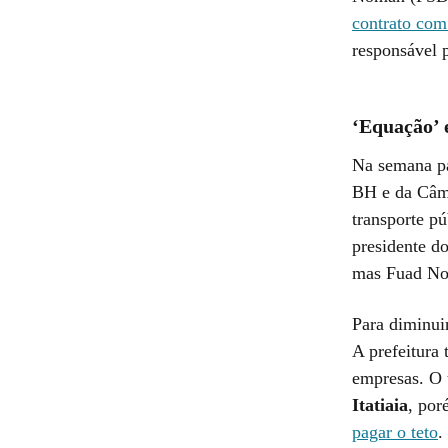
contrato com
responsável p
‘Equação’ e
Na semana pa
BH e da Câma
transporte pú
presidente d
mas Fuad Nom
Para diminui
A prefeitura 
empresas. O 
Itatiaia
, por
pagar o teto
.