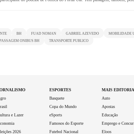
ONTE
BH
FUAD NOMAN
GABRIEL AZEVEDO
MOBILIDADE
PASSAGEM ONIBUS BH
TRANSPORTE PUBLICO
JORNALISMO
ESPORTES
MAIS EDITORI
gro
Basquete
Auto
rasil
Copa do Mundo
Apostas
ultura e Lazer
eSports
Educação
conomia
Famosos do Esporte
Emprego e Concur
leições 2026
Futebol Nacional
Eloos