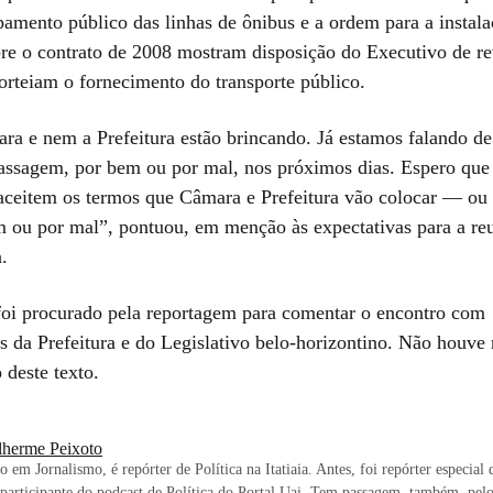
amento público das linhas de ônibus e a ordem para a instala
re o contrato de 2008 mostram disposição do Executivo de re
orteiam o fornecimento do transporte público.
a e nem a Prefeitura estão brincando. Já estamos falando d
assagem, por bem ou por mal, nos próximos dias. Espero que
aceitem os termos que Câmara e Prefeitura vão colocar — ou
m ou por mal”, pontuou, em menção às expectativas para a re
.
oi procurado pela reportagem para comentar o encontro com
s da Prefeitura e do Legislativo belo-horizontino. Não houve 
 deste texto.
lherme Peixoto
 em Jornalismo, é repórter de Política na Itatiaia. Antes, foi repórter especial
participante do podcast de Política do Portal Uai. Tem passagem, também, pelo