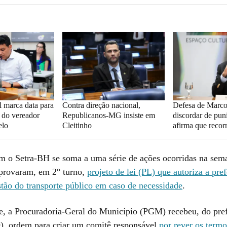
al marca data para
Contra direção nacional,
Defesa de Marco
o do vereador
Republicanos-MG insiste em
discordar de pun
elo
Cleitinho
afirma que recor
m o Setra-BH se soma a uma série de ações ocorridas na sem
provaram, em 2° turno,
projeto de lei (PL) que autoriza a pref
stão do transporte público em caso de necessidade
.
e, a Procuradoria-Geral do Município (PGM) recebeu, do pre
, ordem para criar um comitê responsável
por rever os termo