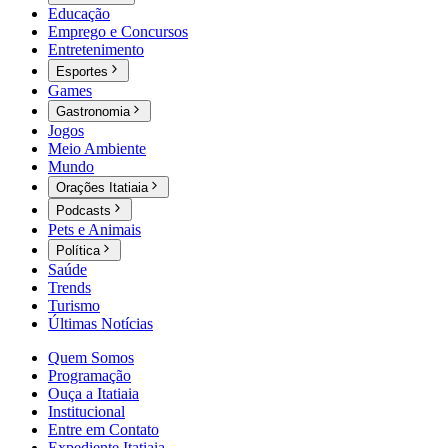
Educação
Emprego e Concursos
Entretenimento
Esportes
Games
Gastronomia
Jogos
Meio Ambiente
Mundo
Orações Itatiaia
Podcasts
Pets e Animais
Política
Saúde
Trends
Turismo
Últimas Notícias
Quem Somos
Programação
Ouça a Itatiaia
Institucional
Entre em Contato
Expediente Itatiaia