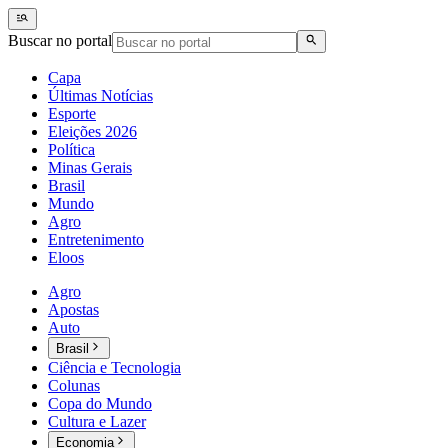
Buscar no portal
Capa
Últimas Notícias
Esporte
Eleições 2026
Política
Minas Gerais
Brasil
Mundo
Agro
Entretenimento
Eloos
Agro
Apostas
Auto
Brasil
Ciência e Tecnologia
Colunas
Copa do Mundo
Cultura e Lazer
Economia