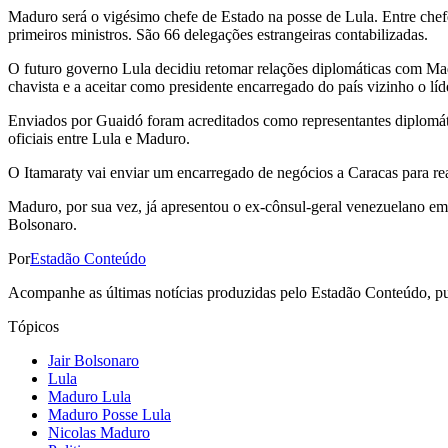
Maduro será o vigésimo chefe de Estado na posse de Lula. Entre chefe
primeiros ministros. São 66 delegações estrangeiras contabilizadas.
O futuro governo Lula decidiu retomar relações diplomáticas com Mad
chavista e a aceitar como presidente encarregado do país vizinho o lí
Enviados por Guaidó foram acreditados como representantes diplomáti
oficiais entre Lula e Maduro.
O Itamaraty vai enviar um encarregado de negócios a Caracas para rea
Maduro, por sua vez, já apresentou o ex-cônsul-geral venezuelano em
Bolsonaro.
Por
Estadão Conteúdo
Acompanhe as últimas notícias produzidas pelo Estadão Conteúdo, pub
Tópicos
Jair Bolsonaro
Lula
Maduro Lula
Maduro Posse Lula
Nicolas Maduro