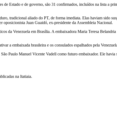
s de Estado e de governo, são 31 confirmados, incluídos na lista a pri
uro, tradicional aliado do PT, de forma imediata. Elas haviam sido su
der oposicionista Juan Guaidó, ex-presidente da Assembleia Nacional.
cos da Venezuela em Brasília. A embaixadora Maria Teresa Belandria s
tivar a embaixada brasileira e os consulados espalhados pela Venezuel
 São Paulo Manuel Vicente Vadell como futuro embaixador. Ele havia s
licadas na Itatiaia.