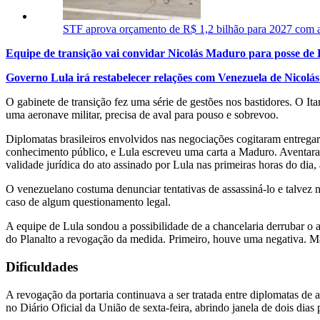
STF aprova orçamento de R$ 1,2 bilhão para 2027 com 
Equipe de transição vai convidar Nicolás Maduro para posse de 
Governo Lula irá restabelecer relações com Venezuela de Nicol
O gabinete de transição fez uma série de gestões nos bastidores. O It
uma aeronave militar, precisa de aval para pouso e sobrevoo.
Diplomatas brasileiros envolvidos nas negociações cogitaram entregar
conhecimento público, e Lula escreveu uma carta a Maduro. Aventaram
validade jurídica do ato assinado por Lula nas primeiras horas do dia
O venezuelano costuma denunciar tentativas de assassiná-lo e talvez n
caso de algum questionamento legal.
A equipe de Lula sondou a possibilidade de a chancelaria derrubar o a
do Planalto a revogação da medida. Primeiro, houve uma negativa. Ma
Dificuldades
A revogação da portaria continuava a ser tratada entre diplomatas de 
no Diário Oficial da União de sexta-feira, abrindo janela de dois dias 