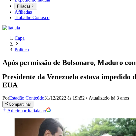
Filiadas
Afiliadas
Trabalhe Conosco
Capa
Política
Após permissão de Bolsonaro, Maduro conf
Presidente da Venezuela estava impedido de
EUA
Por
Estadão Conteúdo
31/12/2022 às 19h52
•
Atualizado
há 3 anos
Compartilhar
Adicionar Itatiaia ao