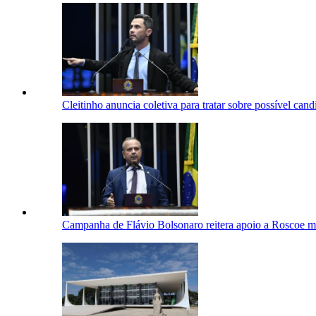
Cleitinho anuncia coletiva para tratar sobre possível ca
Campanha de Flávio Bolsonaro reitera apoio a Roscoe m