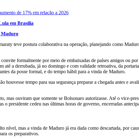
aumento de 17% em relação a 2026
Lula em Brasília
ás Maduro
amaraty teve postura colaborativa na operação, planejando como Maduro 
 convite formalmente por meio de embaixadas de países amigos ou por m
 até a derrubada, já no domingo e com validade retroativa, da portari
, antes da posse formal, e do tempo hábil para a vinda de Maduro.
ão houvesse tempo para sua segurança preparar a chegada antes e avalia
to, mas ouviram que somente se Bolsonaro autorizasse. Até o vice-presi
s o presidente cedeu nas últimas horas de governo, encerradas anteci
alto nível, mas a vinda de Maduro já era dada como descartada, por caus
para os preparativos.