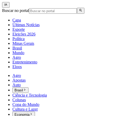
Buscar no portal
Capa
Últimas Notícias
Esporte
Eleições 2026
Política
Minas Gerais
Brasil
Mundo
Agro
Entretenimento
Eloos
Agro
Apostas
Auto
Brasil
Ciência e Tecnologia
Colunas
Copa do Mundo
Cultura e Lazer
Economia