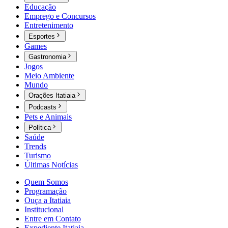
Educação
Emprego e Concursos
Entretenimento
Esportes
Games
Gastronomia
Jogos
Meio Ambiente
Mundo
Orações Itatiaia
Podcasts
Pets e Animais
Política
Saúde
Trends
Turismo
Últimas Notícias
Quem Somos
Programação
Ouça a Itatiaia
Institucional
Entre em Contato
Expediente Itatiaia