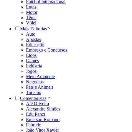
Futebol Internacional
Lutas
Motor
Tênis
Vôlei
Mais Editorias
Auto
Apostas
Educação
Emprego e Concursos
Eloos
Games
Indústria
Jogos
Meio Ambiente
Negócios
Pets e Animais
Turismo
Comentaristas
Alê Oliveira
Alexandre Simões
Edu Panzi
Emerson Romano
Fabrício
João Vitor Xavier