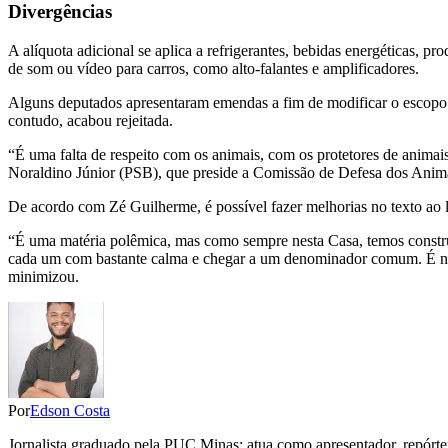
Divergências
A alíquota adicional se aplica a refrigerantes, bebidas energéticas, p
de som ou vídeo para carros, como alto-falantes e amplificadores.
Alguns deputados apresentaram emendas a fim de modificar o escopo d
contudo, acabou rejeitada.
“É uma falta de respeito com os animais, com os protetores de anima
Noraldino Júnior (PSB), que preside a Comissão de Defesa dos Anima
De acordo com Zé Guilherme, é possível fazer melhorias no texto ao 
“É uma matéria polêmica, mas como sempre nesta Casa, temos constr
cada um com bastante calma e chegar a um denominador comum. É natu
minimizou.
Por
Edson Costa
Jornalista graduado pela PUC Minas; atua como apresentador, repórter