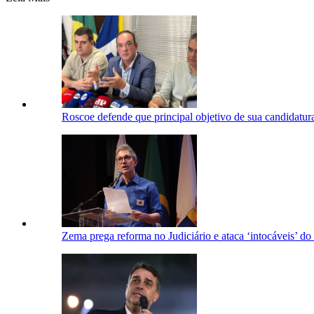
Roscoe defende que principal objetivo de sua candidatur
Zema prega reforma no Judiciário e ataca ‘intocáveis’ d