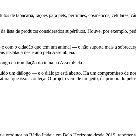
rodutos de tabacaria, rações para pets, perfumes, cosméticos, celulares,
a lista de produtos considerados supérfluos. Houve, por exemplo, pedi
is e com o cidadão que tem um animal — e não suporta mais a sobrecar
is instalada neste ano pela Assembleia.
longo da tramitação do tema na Assembleia.
uído um diálogo — e o diálogo está aberto. Há um compromisso de nos
ral que isso aconteça. O projeto vem de um jeito, é aprimorado pelos
 e produtor na Rádio Itatiaia em Belo Horizonte desde 2019; repórter 