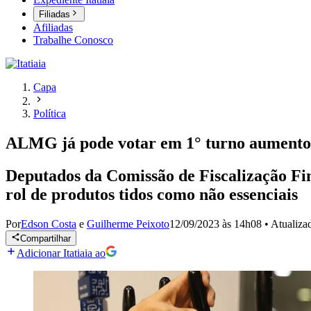
Filiadas
Afiliadas
Trabalhe Conosco
Capa
Política
ALMG já pode votar em 1° turno aumento 
Deputados da Comissão de Fiscalização Fin
rol de produtos tidos como não essenciais
Por
Edson Costa
e
Guilherme Peixoto
12/09/2023 às 14h08
•
Atualiz
Compartilhar
Adicionar Itatiaia ao