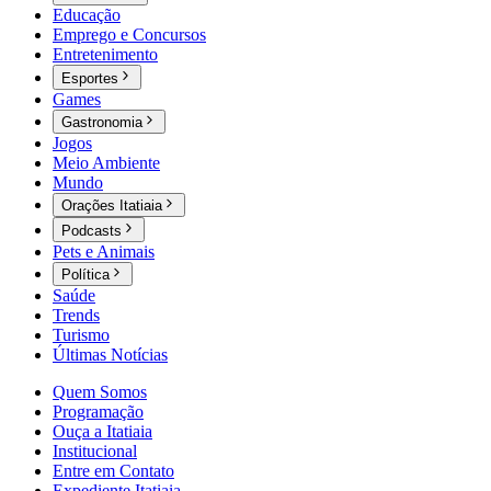
Educação
Emprego e Concursos
Entretenimento
Esportes
Games
Gastronomia
Jogos
Meio Ambiente
Mundo
Orações Itatiaia
Podcasts
Pets e Animais
Política
Saúde
Trends
Turismo
Últimas Notícias
Quem Somos
Programação
Ouça a Itatiaia
Institucional
Entre em Contato
Expediente Itatiaia