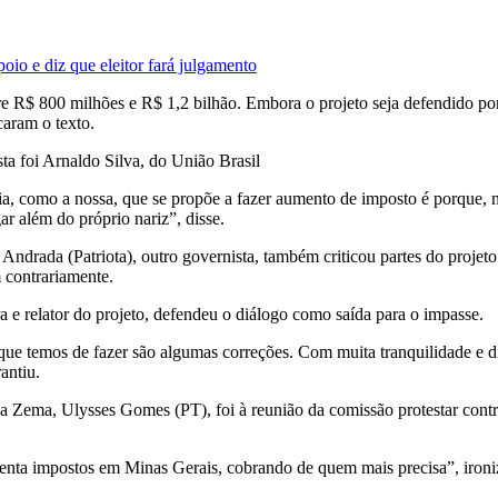
oio e diz que eleitor fará julgamento
 R$ 800 milhões e R$ 1,2 bilhão. Embora o projeto seja defendido por
aram o texto.
ta foi Arnaldo Silva, do União Brasil
ia, como a nossa, que se propõe a fazer aumento de imposto é porque, 
r além do próprio nariz”, disse.
l Andrada (Patriota), outro governista, também criticou partes do proje
 contrariamente.
 e relator do projeto, defendeu o diálogo como saída para o impasse.
que temos de fazer são algumas correções. Com muita tranquilidade e
antiu.
a Zema, Ulysses Gomes (PT), foi à reunião da comissão protestar contr
enta impostos em Minas Gerais, cobrando de quem mais precisa”, ironi