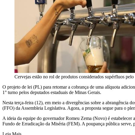
Cervejas estão no rol de produtos considerados supérfluos pel
O projeto de lei (PL) para retomar a cobrança de uma alíquota adici
1° turno pelos deputados estaduais de Minas Gerais.
Nesta terça-feira (12), em meio a divergências sobre a abrangência do
(FFO) da Assembleia Legislativa. Agora, a proposta segue para o plená
A ideia da equipe do governador Romeu Zema (Novo) é estabelecer alíq
Fundo de Erradicação da Miséria (FEM). A poupança pública serve, po
Leia Mais