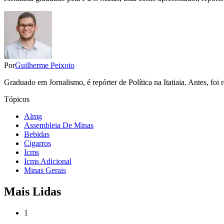
Por
Guilherme Peixoto
Graduado em Jornalismo, é repórter de Política na Itatiaia. Antes, fo
Tópicos
Almg
Assembleia De Minas
Bebidas
Cigarros
Icms
Icms Adicional
Minas Gerais
Mais Lidas
1