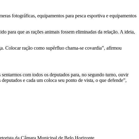
 câmeras fotográficas, equipamentos para pesca esportiva e equipamentos
do para que as rações animais fossem eliminadas da relação. A ideia,
ga. Colocar ração como supérfluo chama-se covardia”, afirmou
 sentarmos com todos os deputados para, no segundo turno, ouvir
 deputados e cada um coloca seu ponto de vista, o que defende”,
setorista da Câmara Municipal de Belo Horizonte.