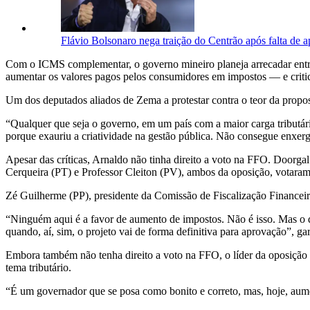
Flávio Bolsonaro nega traição do Centrão após falta de ap
Com o ICMS complementar, o governo mineiro planeja arrecadar entre
aumentar os valores pagos pelos consumidores em impostos — e critic
Um dos deputados aliados de Zema a protestar contra o teor da propos
“Qualquer que seja o governo, em um país com a maior carga tributár
porque exauriu a criatividade na gestão pública. Não consegue enxerga
Apesar das críticas, Arnaldo não tinha direito a voto na FFO. Doorga
Cerqueira (PT) e Professor Cleiton (PV), ambos da oposição, votaram
Zé Guilherme (PP), presidente da Comissão de Fiscalização Financeira
“Ninguém aqui é a favor de aumento de impostos. Não é isso. Mas o 
quando, aí, sim, o projeto vai de forma definitiva para aprovação”, gar
Embora também não tenha direito a voto na FFO, o líder da oposição 
tema tributário.
“É um governador que se posa como bonito e correto, mas, hoje, aum