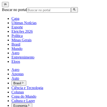
Buscar no portal
Capa
Últimas Notícias
Esporte
Eleições 2026
Política
Minas Gerais
Brasil
Mundo
Agro
Entretenimento
Eloos
Agro
Apostas
Auto
Brasil
Ciência e Tecnologia
Colunas
Copa do Mundo
Cultura e Lazer
Economia