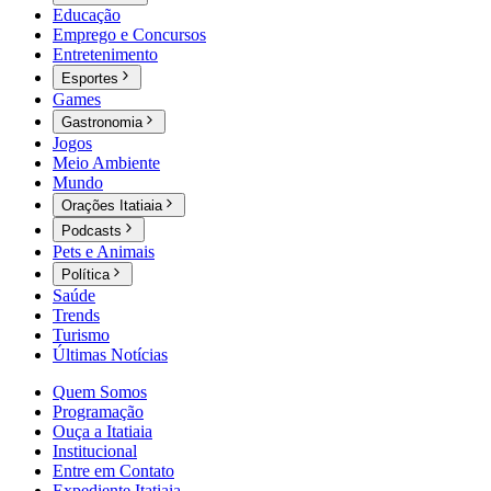
Educação
Emprego e Concursos
Entretenimento
Esportes
Games
Gastronomia
Jogos
Meio Ambiente
Mundo
Orações Itatiaia
Podcasts
Pets e Animais
Política
Saúde
Trends
Turismo
Últimas Notícias
Quem Somos
Programação
Ouça a Itatiaia
Institucional
Entre em Contato
Expediente Itatiaia