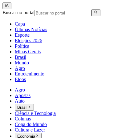
Buscar no portal
Capa
Últimas Notícias
Esporte
Eleições 2026
Política
Minas Gerais
Brasil
Mundo
Agro
Entretenimento
Eloos
Agro
Apostas
Auto
Brasil
Ciência e Tecnologia
Colunas
Copa do Mundo
Cultura e Lazer
Economia