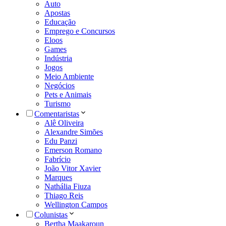
Auto
Apostas
Educação
Emprego e Concursos
Eloos
Games
Indústria
Jogos
Meio Ambiente
Negócios
Pets e Animais
Turismo
Comentaristas
Alê Oliveira
Alexandre Simões
Edu Panzi
Emerson Romano
Fabrício
João Vitor Xavier
Marques
Nathália Fiuza
Thiago Reis
Wellington Campos
Colunistas
Bertha Maakaroun