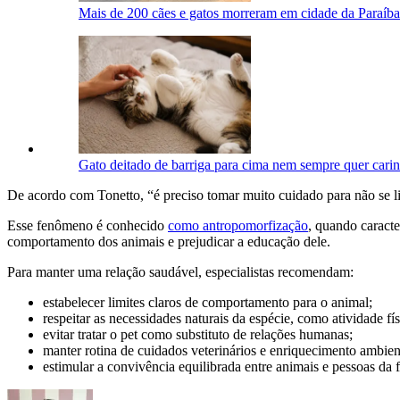
Mais de 200 cães e gatos morreram em cidade da Paraíb
Gato deitado de barriga para cima nem sempre quer carinh
De acordo com Tonetto, “é preciso tomar muito cuidado para não se li
Esse fenômeno é conhecido
como antropomorfização
, quando caract
comportamento dos animais e prejudicar a educação dele.
Para manter uma relação saudável, especialistas recomendam:
estabelecer limites claros de comportamento para o animal;
respeitar as necessidades naturais da espécie, como atividade fís
evitar tratar o pet como substituto de relações humanas;
manter rotina de cuidados veterinários e enriquecimento ambien
estimular a convivência equilibrada entre animais e pessoas da f