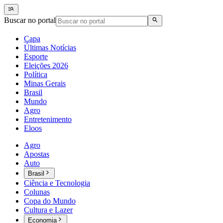
Buscar no portal
Capa
Últimas Notícias
Esporte
Eleições 2026
Política
Minas Gerais
Brasil
Mundo
Agro
Entretenimento
Eloos
Agro
Apostas
Auto
Brasil
Ciência e Tecnologia
Colunas
Copa do Mundo
Cultura e Lazer
Economia