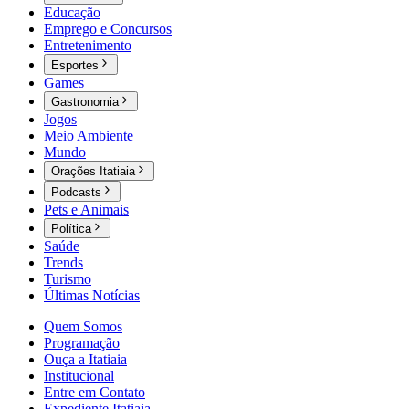
Educação
Emprego e Concursos
Entretenimento
Esportes
Games
Gastronomia
Jogos
Meio Ambiente
Mundo
Orações Itatiaia
Podcasts
Pets e Animais
Política
Saúde
Trends
Turismo
Últimas Notícias
Quem Somos
Programação
Ouça a Itatiaia
Institucional
Entre em Contato
Expediente Itatiaia