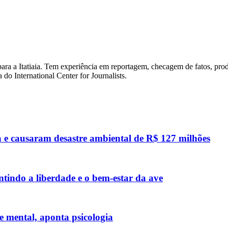
para a Itatiaia. Tem experiência em reportagem, checagem de fatos, pr
do International Center for Journalists.
 e causaram desastre ambiental de R$ 127 milhões
ntindo a liberdade e o bem-estar da ave
 mental, aponta psicologia