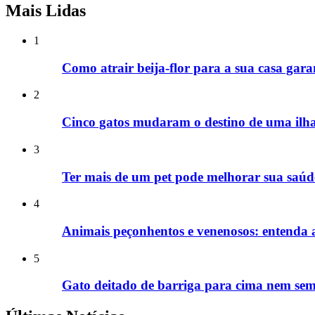
Mais Lidas
1
Como atrair beija-flor para a sua casa gara
2
Cinco gatos mudaram o destino de uma ilha
3
Ter mais de um pet pode melhorar sua saúde
4
Animais peçonhentos e venenosos: entenda a 
5
Gato deitado de barriga para cima nem semp