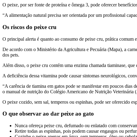
O peixe, por ser fonte de proteína e ômega 3, pode oferecer benefício
“A alimentação natural precisa ser orientada por um profissional capa
Os riscos do peixe cru
O principal alerta é quanto ao consumo de peixe cru, prática comum en
De acordo com o Ministério da Agricultura e Pecuária (Mapa), a carne
dos pets.
Além disso, o peixe cru contém uma enzima chamada tiaminase, que de
A deficiência dessa vitamina pode causar sintomas neurológicos, conv
“A carência de tiamina em gatos pode se manifestar em poucos dias de
o manual de nutrição do Colégio Americano de Nutrição Veterinária
O peixe cozido, sem sal, temperos ou espinhas, pode ser oferecido e
O que observar ao dar peixe ao gato
Nunca ofereça peixe cru, defumado ou enlatado com conservant
Retire todas as espinhas, pois podem causar engasgos ou perfur
Cozinhe o peixe apenas em água, sem temperos, óleo ou cebola