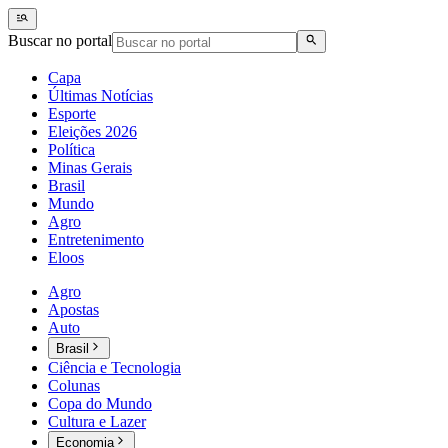
Buscar no portal
Capa
Últimas Notícias
Esporte
Eleições 2026
Política
Minas Gerais
Brasil
Mundo
Agro
Entretenimento
Eloos
Agro
Apostas
Auto
Brasil
Ciência e Tecnologia
Colunas
Copa do Mundo
Cultura e Lazer
Economia