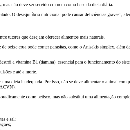
s, mas não deve ser servido cru nem como base da dieta diária.
citado. O desequilíbrio nutricional pode causar deficiências graves”, a
tre tutores que desejam oferecer alimentos mais naturais.
 de peixe crua pode conter parasitas, como o Anisakis simplex, além de
strói a vitamina B1 (tiamina), essencial para o funcionamento do sist
ulsões e até a morte.
 uma dieta inadequada. Por isso, não se deve alimentar o animal com pei
 (ACVN).
sporadicamente como petisco, mas não substitui uma alimentação comple
es e sal;
ações;
;