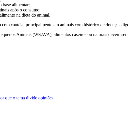
 base alimentar;
stinais após o consumo;
alimento na dieta do animal.
a com cautela, principalmente em animais com histórico de doenças dige
Pequenos Animais (WSAVA), alimentos caseiros ou naturais devem ser 
por que o tema divide opiniões