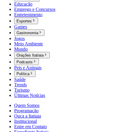
Educação
Emprego e Concursos
Entretenimento
Esportes
Games
Gastronomia
Jogos
Meio Ambiente
Mundo
Orações Itatiaia
Podcasts
Pets e Animais
Política
Saúde
Trends
Turismo
Últimas Notícias
Quem Somos
Programação
Ouça a Itatiaia
Institucional
Entre em Contato
Expediente Itatiaia