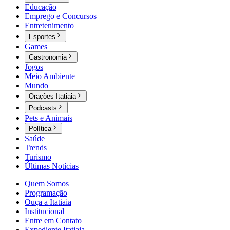
Educação
Emprego e Concursos
Entretenimento
Esportes
Games
Gastronomia
Jogos
Meio Ambiente
Mundo
Orações Itatiaia
Podcasts
Pets e Animais
Política
Saúde
Trends
Turismo
Últimas Notícias
Quem Somos
Programação
Ouça a Itatiaia
Institucional
Entre em Contato
Expediente Itatiaia