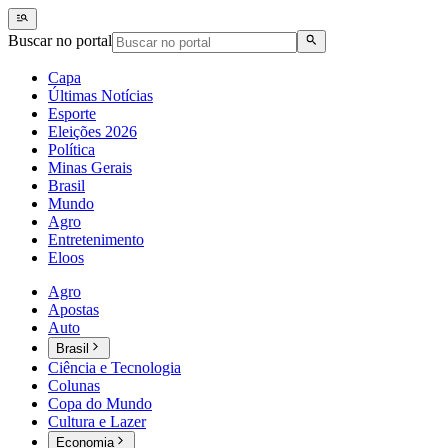
Buscar no portal
Capa
Últimas Notícias
Esporte
Eleições 2026
Política
Minas Gerais
Brasil
Mundo
Agro
Entretenimento
Eloos
Agro
Apostas
Auto
Brasil
Ciência e Tecnologia
Colunas
Copa do Mundo
Cultura e Lazer
Economia