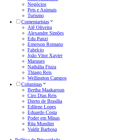
Negócios
Pets e Animais
Turismo
Comentaristas
Alê Oliveira
Alexandre Simões
Edu Panzi
Emerson Romano
Fabrício
João Vitor Xavier
Marques
Nathália Fiuza
Thiago Reis
Wellington Campos
Colunistas
Bertha Maakaroun
Ciro Dias Reis
Direto de Brasília
Edilene Lopes
Eduardo Costa
Poder em Minas
Rita Mundim
Valdir Barbosa
Política de Privacidade