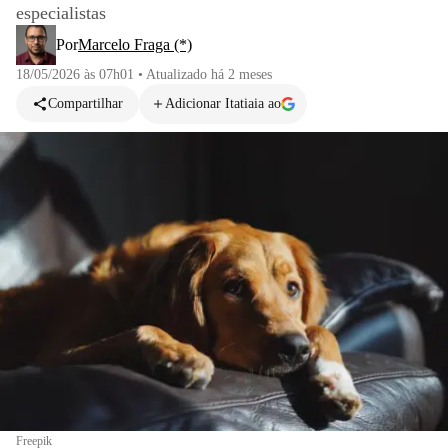
especialistas
Por
Marcelo Fraga (*)
18/05/2026 às 07h01
•
Atualizado
há 2 meses
Compartilhar
Adicionar Itatiaia ao
Freepik