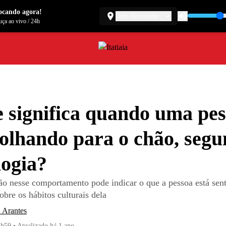
ocando agora!
Belo Horizonte
ça ao vivo
/
24h
 significa quando uma pe
olhando para o chão, segu
logia?
ção nesse comportamento pode indicar o que a pessoa está sen
obre os hábitos culturais dela
 Arantes
4h59
•
Atualizado
há 1 ano