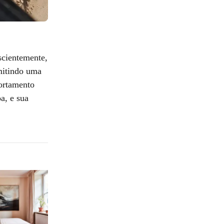
scientemente,
mitindo uma
portamento
a, e sua