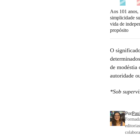
Aos 101 anos, 
simplicidade s
vida de indepe
propósito
O significad
determinados
de modéstia 
autoridade o
*Sob supervi
Por
Pau
Formada 
editoria
colabora