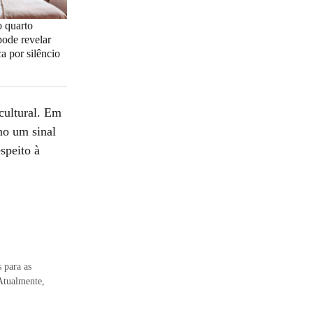
o quarto
ode revelar
a por silêncio
cultural. Em
mo um sinal
speito à
 para as
 Atualmente,