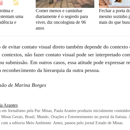
rotina e
Comer menos e caminhar
Fechar a porta d
ustentam uma
diariamente é o segredo para
mesmo sozinho p
ndência e
viver, diz oncologista de 96
mais do que busc
anos
o de evitar contato visual direto também depende do contexto 
 contextos, não fazer contato visual pode ser interpretado co
ou submissão. Em outros casos, essa atitude pode expressar re
u reconhecimento da hierarquia da outra pessoa.
são de Marina Borges
la Arantes
em Jornalismo pela Puc Minas, Paula Arantes produziu inicialmente conteúdos
s Minas Gerais, Brasil, Mundo, Orações e Entretenimento no portal da Itatiaia.
 com a editoria Meio Ambiente. Antes, passou pelo jornal Estado de Minas.