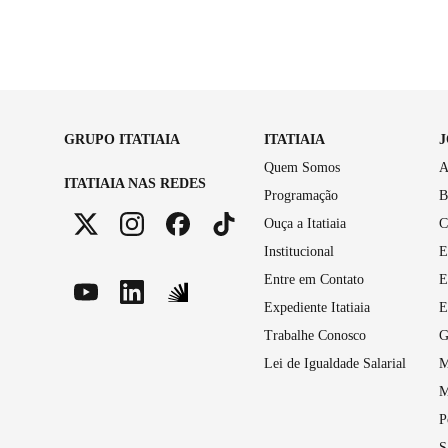
GRUPO ITATIAIA
ITATIAIA
Quem Somos
A
ITATIAIA NAS REDES
Programação
B
Ouça a Itatiaia
C
Institucional
E
Entre em Contato
E
Expediente Itatiaia
E
Trabalhe Conosco
G
Lei de Igualdade Salarial
M
M
P
S