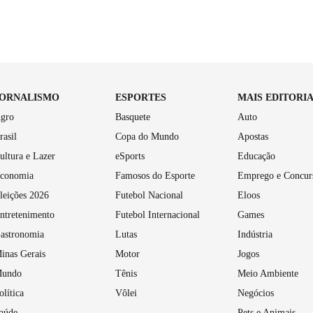
JORNALISMO
ESPORTES
MAIS EDITORI
gro
Basquete
Auto
rasil
Copa do Mundo
Apostas
ultura e Lazer
eSports
Educação
conomia
Famosos do Esporte
Emprego e Concur
leições 2026
Futebol Nacional
Eloos
ntretenimento
Futebol Internacional
Games
astronomia
Lutas
Indústria
inas Gerais
Motor
Jogos
undo
Tênis
Meio Ambiente
olítica
Vôlei
Negócios
aúde
Pets e Animais