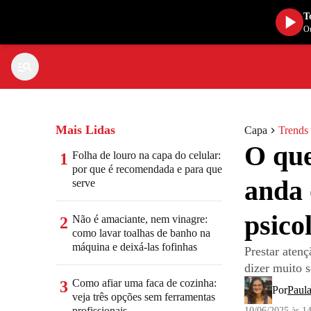
T
Ou
Mais Lidas
Capa
Trends
O que
Folha de louro na capa do celular:
1
por que é recomendada e para que
anda 
serve
psico
Não é amaciante, nem vinagre:
2
como lavar toalhas de banho na
máquina e deixá-las fofinhas
Prestar aten
dizer muito s
Como afiar uma faca de cozinha:
3
Por
Paula
veja três opções sem ferramentas
profissionais
10/06/2025 às 1