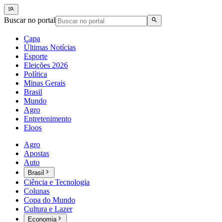
Buscar no portal
Capa
Últimas Notícias
Esporte
Eleições 2026
Política
Minas Gerais
Brasil
Mundo
Agro
Entretenimento
Eloos
Agro
Apostas
Auto
Brasil
Ciência e Tecnologia
Colunas
Copa do Mundo
Cultura e Lazer
Economia