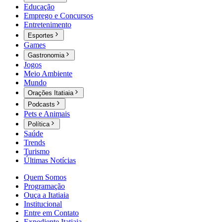
Educação
Emprego e Concursos
Entretenimento
Esportes
Games
Gastronomia
Jogos
Meio Ambiente
Mundo
Orações Itatiaia
Podcasts
Pets e Animais
Política
Saúde
Trends
Turismo
Últimas Notícias
Quem Somos
Programação
Ouça a Itatiaia
Institucional
Entre em Contato
Expediente Itatiaia