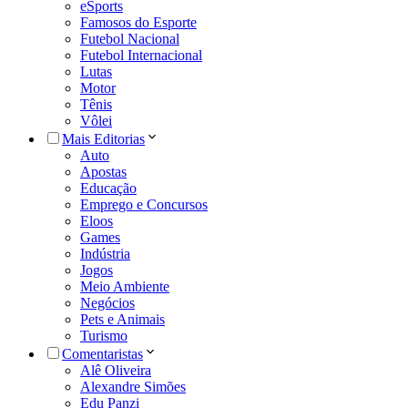
eSports
Famosos do Esporte
Futebol Nacional
Futebol Internacional
Lutas
Motor
Tênis
Vôlei
Mais Editorias
Auto
Apostas
Educação
Emprego e Concursos
Eloos
Games
Indústria
Jogos
Meio Ambiente
Negócios
Pets e Animais
Turismo
Comentaristas
Alê Oliveira
Alexandre Simões
Edu Panzi