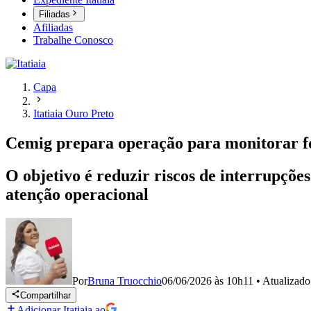
Filiadas
Afiliadas
Trabalhe Conosco
Capa
Itatiaia Ouro Preto
Cemig prepara operação para monitorar fo
O objetivo é reduzir riscos de interrupçõe
atenção operacional
Por
Bruna Truocchio
06/06/2026 às 10h11
•
Atualizad
Compartilhar
Adicionar Itatiaia ao