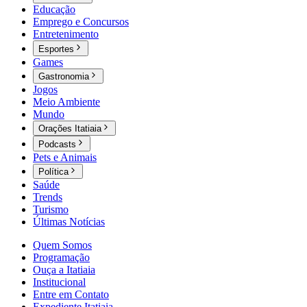
Educação
Emprego e Concursos
Entretenimento
Esportes
Games
Gastronomia
Jogos
Meio Ambiente
Mundo
Orações Itatiaia
Podcasts
Pets e Animais
Política
Saúde
Trends
Turismo
Últimas Notícias
Quem Somos
Programação
Ouça a Itatiaia
Institucional
Entre em Contato
Expediente Itatiaia