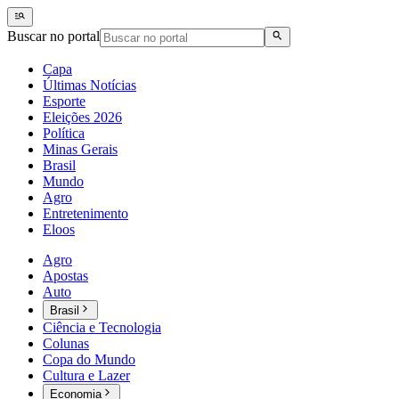
Buscar no portal
Capa
Últimas Notícias
Esporte
Eleições 2026
Política
Minas Gerais
Brasil
Mundo
Agro
Entretenimento
Eloos
Agro
Apostas
Auto
Brasil
Ciência e Tecnologia
Colunas
Copa do Mundo
Cultura e Lazer
Economia