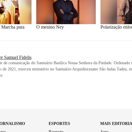
, Marcha para
O menino Ney
Polarização enl
re Samuel Fidelis
or de comunicação do Santuário Basílica Nossa Senhora da Piedade. Ordenado 
o de 2021, exerceu ministério no Santuário Arquidiocesano São Judas Tadeu, 
e.
JORNALISMO
ESPORTES
MAIS EDITORI
gro
Basquete
Auto