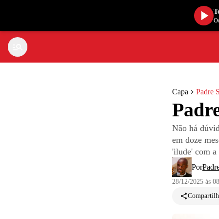
T
Ou
Capa
Padre S
Padre
Não há dúvid
em doze meses
'ilude' com 
Por
Padre
28/12/2025 às 0
Compartilh