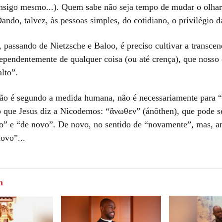
onsigo mesmo...). Quem sabe não seja tempo de mudar o olhar
ando, talvez, às pessoas simples, do cotidiano, o privilégio d
, passando de Nietzsche e Baloo, é preciso cultivar a transce
dependentemente de qualquer coisa (ou até crença), que nosso
alto”.
não é segundo a medida humana, não é necessariamente para 
o que Jesus diz a Nicodemos: “ἄνωθεν” (ánōthen), que pode s
o” e “de novo”. De novo, no sentido de “novamente”, mas, an
novo”...
m