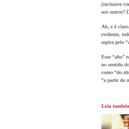
(inclusive c
aos outros? D
Ah, e é claro
evidente, in
aspira pelo “
Esse “alto” 
no sentido d
como “do alt
“a partir do 
Leia també