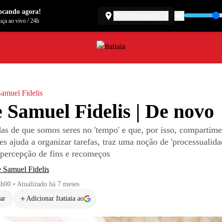
ocando agora!
Belo Horizonte
ça ao vivo
/
24h
amuel Fidelis
 Samuel Fidelis | De novo
as de que somos seres no 'tempo' e que, por isso, compartime
 ajuda a organizar tarefas, traz uma noção de 'processualida
a percepção de fins e recomeços
 Samuel Fidelis
8h00
•
Atualizado
há 7 meses
ar
Adicionar Itatiaia ao