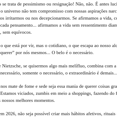
se trata de pessimismo ou resignação! Não, não. É antes luci
o universo não tem compromisso com nossas aspirações narcís
 nos irritarmos ou nos decepcionarmos. Se afirmamos a vida, 
, cada pensamento... afirmamos a vida sem ressentimento dian
a, sem equívocos.
o que está por vir, mas o cotidiano, o que escapa ao nosso al
querer” por nós mesmos... O belo é o necessário.
de Nietzsche, se quisermos algo mais melífluo, combina com a
necessário, somente o necessário, o extraordinário é demais..
 nos mate de fome e sede seja essa mania de querer coisas gr
 Estamos viciados, zumbis em meio a shoppings, fazendo do 
s nossos melhores momentos.
 2026, não seja possível criar mais hábitos afetivos, rituai