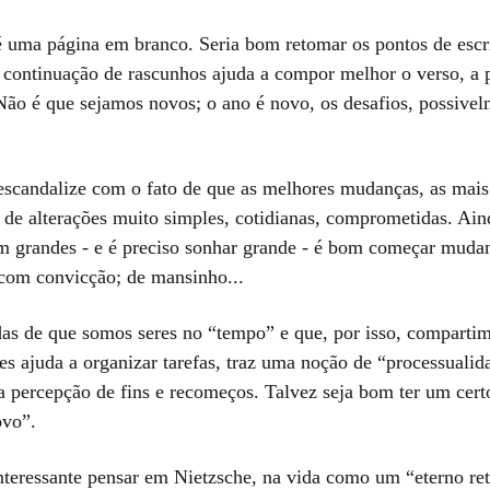
 uma página em branco. Seria bom retomar os pontos de escr
continuação de rascunhos ajuda a compor melhor o verso, a p
 Não é que sejamos novos; o ano é novo, os desafios, possivel
scandalize com o fato de que as melhores mudanças, as mais
o de alterações muito simples, cotidianas, comprometidas. Ain
am grandes - e é preciso sonhar grande - é bom começar mud
com convicção; de mansinho...
as de que somos seres no “tempo” e que, por isso, compartim
s ajuda a organizar tarefas, traz uma noção de “processualid
a percepção de fins e recomeços. Talvez seja bom ter um cert
ovo”.
interessante pensar em Nietzsche, na vida como um “eterno re