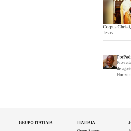
Corpus Christi
Jesus
Por
Pad
Pró-reit
de agost
Horizont
GRUPO ITATIAIA
ITATIAIA
Quem Somos
A