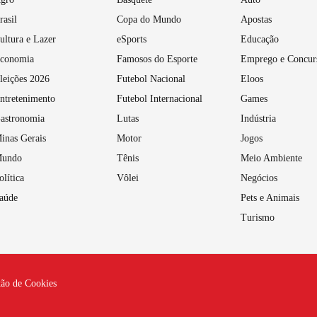
rasil
Copa do Mundo
Apostas
ultura e Lazer
eSports
Educação
conomia
Famosos do Esporte
Emprego e Concur
leições 2026
Futebol Nacional
Eloos
ntretenimento
Futebol Internacional
Games
astronomia
Lutas
Indústria
inas Gerais
Motor
Jogos
undo
Tênis
Meio Ambiente
olítica
Vôlei
Negócios
aúde
Pets e Animais
Turismo
tão de Cookies