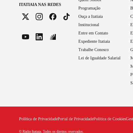
ITATIAIA NAS REDES
Programação
B
Ouça a Itatiaia
C
Institucional
E
Entre em Contato
E
Expediente Itatiaia
E
Trabalhe Conosco
G
Lei de Igualdade Salarial
M
M
P
S
Política de Privacidade
Portal de Privacidade
Política de Cookies
Ges
© Rádio Itatiaia. Todos os direitos reservados.