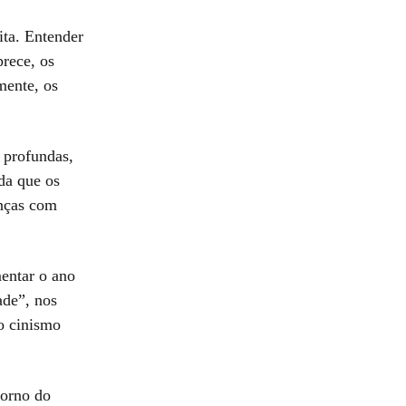
ita. Entender
rece, os
mente, os
 profundas,
da que os
anças com
entar o ano
ade”, nos
o cinismo
torno do