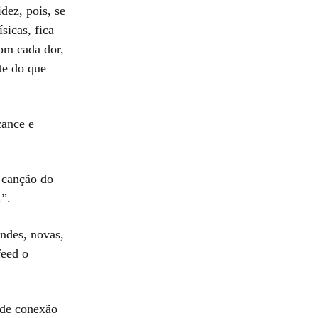
dez, pois, se
icas, fica
com cada dor,
te do que
cance e
 canção do
.”.
andes, novas,
feed o
s de conexão