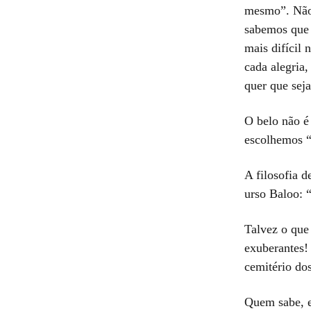
mesmo”. Não 
sabemos que 
mais difícil
cada alegria
quer que sej
O belo não é 
escolhemos “
A filosofia 
urso Baloo: “
Talvez o que
exuberantes!
cemitério do
Quem sabe, em