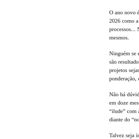
O ano novo é
2026 como a 
processos...
mesmos.
Ninguém se e
são resultad
projetos sej
ponderação, 
Não há dúvid
em doze mese
“ilude” com 
diante do “n
Talvez seja 