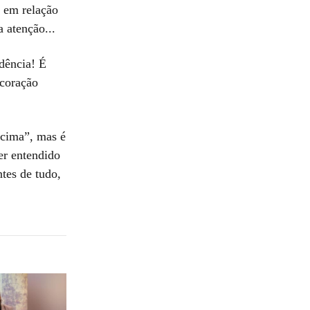
 em relação
a atenção...
ndência! É
 coração
“cima”, mas é
er entendido
tes de tudo,