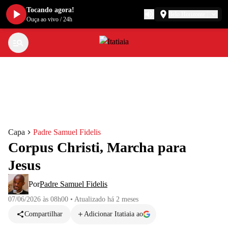
Tocando agora!
Belo Horizonte
Ouça ao vivo
/
24h
Capa
Padre Samuel Fidelis
Corpus Christi, Marcha para
Jesus
Por
Padre Samuel Fidelis
07/06/2026 às 08h00
•
Atualizado
há 2 meses
Compartilhar
Adicionar Itatiaia ao