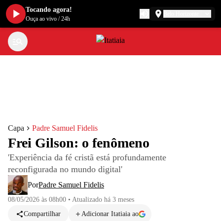
Tocando agora!
Belo Horizonte
Ouça ao vivo
/
24h
Capa
Padre Samuel Fidelis
Frei Gilson: o fenômeno
'Experiência da fé cristã está profundamente
reconfigurada no mundo digital'
Por
Padre Samuel Fidelis
08/05/2026 às 08h00
•
Atualizado
há 3 meses
Compartilhar
Adicionar Itatiaia ao