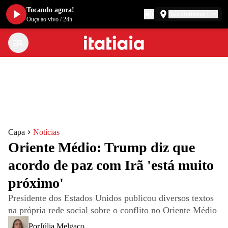
Tocando agora!
Belo Horizonte
Ouça ao vivo
/
24h
Capa
Notícias
Oriente Médio: Trump diz que
acordo de paz com Irã 'está muito
próximo'
Presidente dos Estados Unidos publicou diversos textos
na própria rede social sobre o conflito no Oriente Médio
Por
Júlia Melgaço