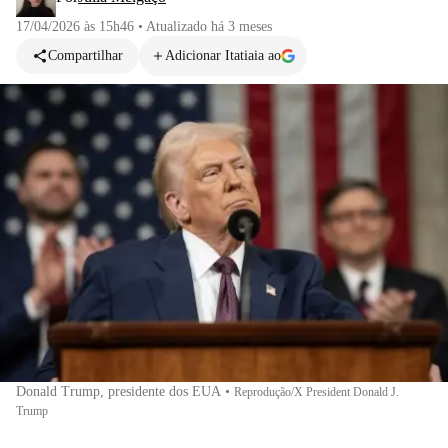
17/04/2026 às 15h46
•
Atualizado
há 3 meses
Compartilhar
Adicionar Itatiaia ao
Donald Trump, presidente dos EUA
•
Reprodução/X President Donald J.
Trump