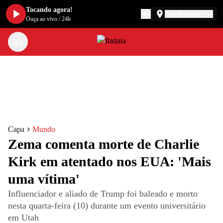
Tocando agora!
Belo Horizonte
Ouça ao vivo
/
24h
Capa
Mundo
Zema comenta morte de Charlie
Kirk em atentado nos EUA: 'Mais
uma vítima'
Influenciador e aliado de Trump foi baleado e morto
nesta quarta-feira (10) durante um evento universitário
em Utah