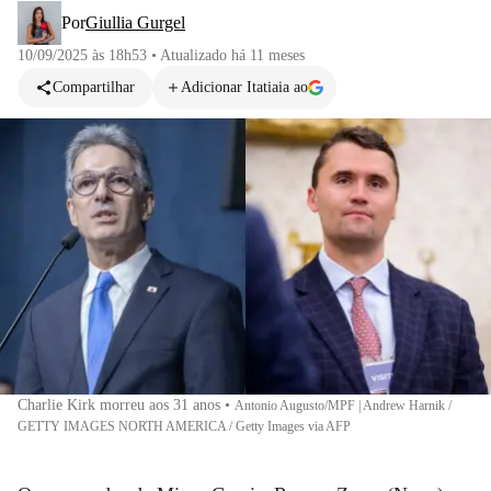
Por
Giullia Gurgel
10/09/2025 às 18h53
•
Atualizado
há 11 meses
Compartilhar
Adicionar Itatiaia ao
Charlie Kirk morreu aos 31 anos
•
Antonio Augusto/MPF | Andrew Harnik /
GETTY IMAGES NORTH AMERICA / Getty Images via AFP