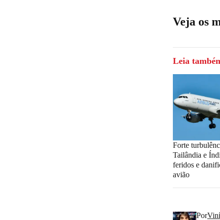
Veja os 
Leia també
Forte turbulên
Tailândia e Índ
feridos e danif
avião
Por
Viní