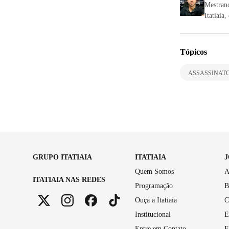
Mestran
Itatiaia
Tópicos
ASSASSINATO
GRUPO ITATIAIA
ITATIAIA
Quem Somos
A
ITATIAIA NAS REDES
Programação
B
Ouça a Itatiaia
C
Institucional
E
Entre em Contato
E