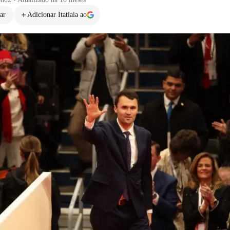
ar
Adicionar Itatiaia ao