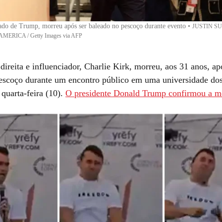
iado de Trump, morreu após ser baleado no pescoço durante evento
•
JUSTIN SU
ERICA / Getty Images via AFP
 direita e influenciador, Charlie Kirk, morreu, aos 31 anos, ap
escoço durante um encontro público em uma universidade do
quarta-feira (10).
O presidente Donald Trump confirmou a m