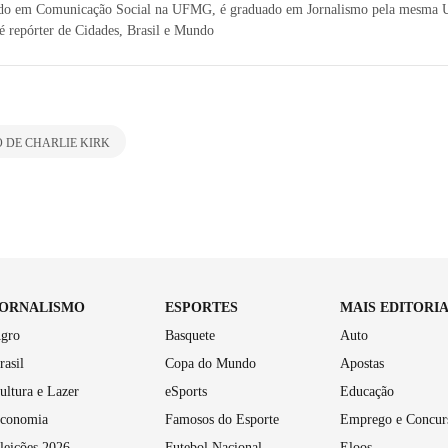
do em Comunicação Social na UFMG, é graduado em Jornalismo pela mesma U
, é repórter de Cidades, Brasil e Mundo
 DE CHARLIE KIRK
JORNALISMO
ESPORTES
MAIS EDITORI
gro
Basquete
Auto
rasil
Copa do Mundo
Apostas
ultura e Lazer
eSports
Educação
conomia
Famosos do Esporte
Emprego e Concur
leições 2026
Futebol Nacional
Eloos