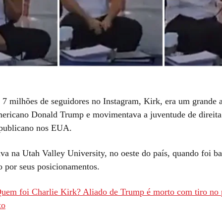
7 milhões de seguidores no Instagram, Kirk, era um grande a
mericano Donald Trump e movimentava a juventude de direita
epublicano nos EUA.
va na Utah Valley University, no oeste do país, quando foi ba
o por seus posicionamentos.
uem foi Charlie Kirk? Aliado de Trump é morto com tiro no
to