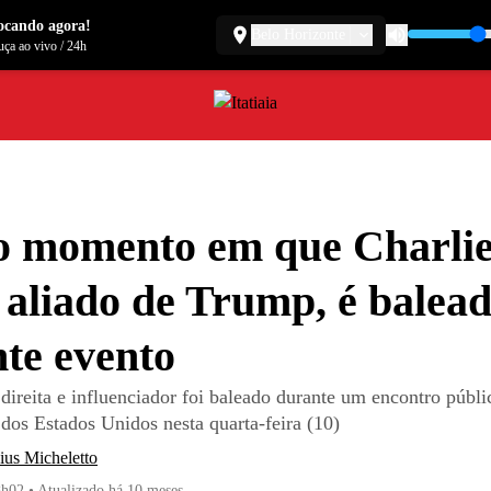
ocando agora!
Belo Horizonte
ça ao vivo
/
24h
o momento em que Charli
 aliado de Trump, é balea
te evento
 direita e influenciador foi baleado durante um encontro púb
dos Estados Unidos nesta quarta-feira (10)
ius Micheletto
8h02
•
Atualizado
há 10 meses