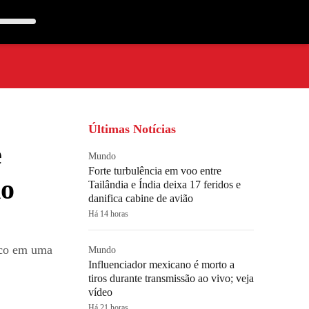
Últimas Notícias
e
Mundo
Forte turbulência em voo entre
do
Tailândia e Índia deixa 17 feridos e
danifica cabine de avião
Há 14 horas
lico em uma
Mundo
Influenciador mexicano é morto a
tiros durante transmissão ao vivo; veja
vídeo
Há 21 horas