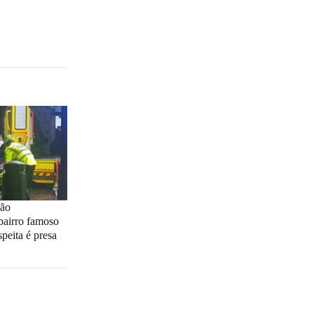
são
bairro famoso
peita é presa