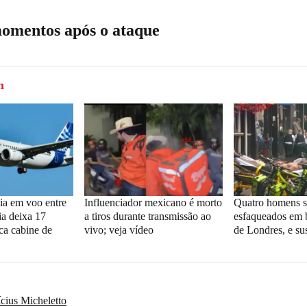
momentos após o ataque
m
cia em voo entre
Influenciador mexicano é morto
Quatro homens 
ia deixa 17
a tiros durante transmissão ao
esfaqueados em 
ica cabine de
vivo; veja vídeo
de Londres, e sus
cius Micheletto