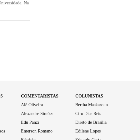
niversidade. Na
AS
COMENTARISTAS
COLUNISTAS
Alê Oliveira
Bertha Maakaroun
Alexandre Simões
Ciro Dias Reis
Edu Panzi
Direto de Brasília
sos
Emerson Romano
Edilene Lopes
Fabrício
Eduardo Costa