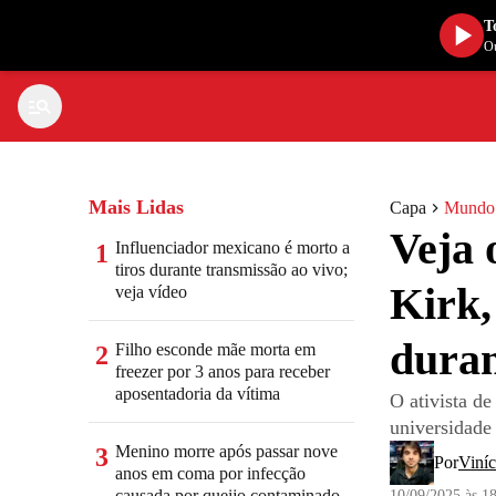
T
Ou
Mais Lidas
Capa
Mundo
Veja 
Influenciador mexicano é morto a
1
tiros durante transmissão ao vivo;
Kirk,
veja vídeo
duran
Filho esconde mãe morta em
2
freezer por 3 anos para receber
aposentadoria da vítima
O ativista de
universidade 
Menino morre após passar nove
3
Por
Viníc
anos em coma por infecção
causada por queijo contaminado
10/09/2025 às 1