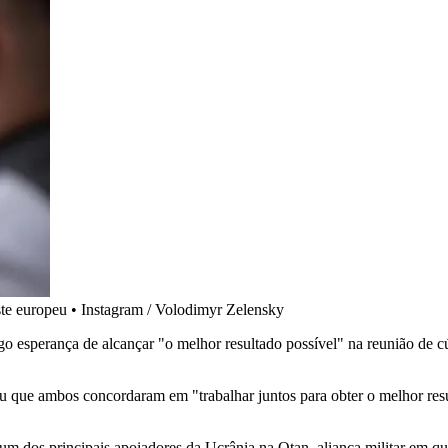
ste europeu
•
Instagram / Volodimyr Zelensky
 esperança de alcançar "o melhor resultado possível" na reunião de cú
 que ambos concordaram em "trabalhar juntos para obter o melhor resul
m dos principais apoiadores da Ucrânia na Otan, aliança militar em que