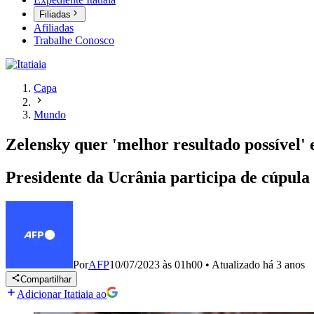
Filiadas
Afiliadas
Trabalhe Conosco
Capa
Mundo
Zelensky quer 'melhor resultado possível'
Presidente da Ucrânia participa de cúpula
Por
AFP
10/07/2023 às 01h00
•
Atualizado
há 3 anos
Compartilhar
Adicionar Itatiaia ao