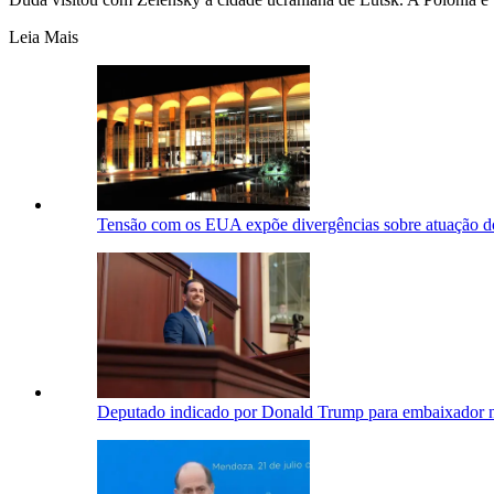
Leia Mais
Tensão com os EUA expõe divergências sobre atuação d
Deputado indicado por Donald Trump para embaixador n