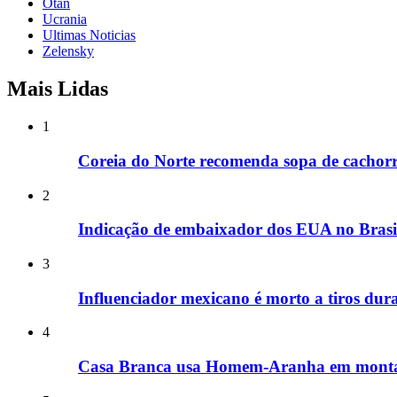
Otan
Ucrania
Ultimas Noticias
Zelensky
Mais Lidas
1
Coreia do Norte recomenda sopa de cachorr
2
Indicação de embaixador dos EUA no Brasil
3
Influenciador mexicano é morto a tiros dura
4
Casa Branca usa Homem-Aranha em montag