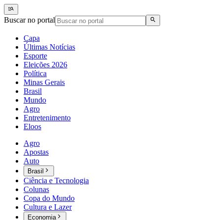
Buscar no portal
Capa
Últimas Notícias
Esporte
Eleições 2026
Política
Minas Gerais
Brasil
Mundo
Agro
Entretenimento
Eloos
Agro
Apostas
Auto
Brasil
Ciência e Tecnologia
Colunas
Copa do Mundo
Cultura e Lazer
Economia