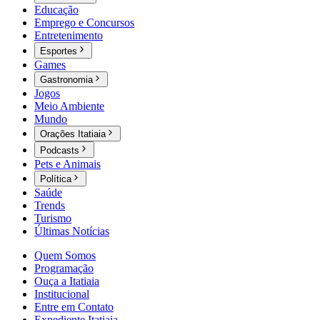
Educação
Emprego e Concursos
Entretenimento
Esportes
Games
Gastronomia
Jogos
Meio Ambiente
Mundo
Orações Itatiaia
Podcasts
Pets e Animais
Política
Saúde
Trends
Turismo
Últimas Notícias
Quem Somos
Programação
Ouça a Itatiaia
Institucional
Entre em Contato
Expediente Itatiaia