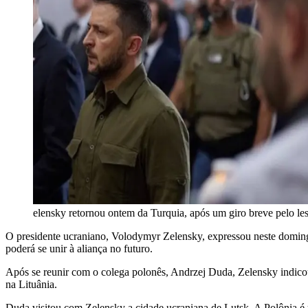
elensky retornou ontem da Turquia, após um giro breve pelo le
O presidente ucraniano, Volodymyr Zelensky, expressou neste domingo
poderá se unir à aliança no futuro.
Após se reunir com o colega polonês, Andrzej Duda, Zelensky indicou
na Lituânia.
Duda visitou com Zelensky a cidade ucraniana de Lutsk. A Polônia é u