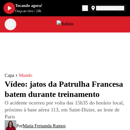
Tocando agora!
Belo Horizonte
Ouça ao vivo
/
24h
Capa
Mundo
Vídeo: jatos da Patrulha Francesa
batem durante treinamento
O acidente ocorreu por volta das 15h35 do horário local,
próximo à base aérea 113, em Saint-Dizier, ao leste de
Paris
Por
Maria Fernanda Ramos