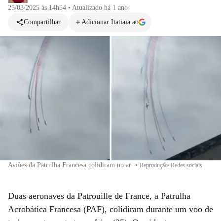
25/03/2025 às 14h54
•
Atualizado
há 1 ano
Compartilhar
Adicionar Itatiaia ao
Aviões da Patrulha Francesa colidiram no ar
•
Reprodução/ Redes sociais
Duas aeronaves da Patrouille de France, a Patrulha
Acrobática Francesa (PAF), colidiram durante um voo de