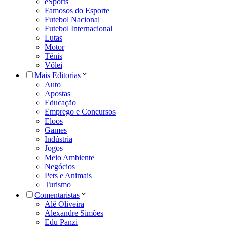
eSports
Famosos do Esporte
Futebol Nacional
Futebol Internacional
Lutas
Motor
Tênis
Vôlei
Mais Editorias
Auto
Apostas
Educação
Emprego e Concursos
Eloos
Games
Indústria
Jogos
Meio Ambiente
Negócios
Pets e Animais
Turismo
Comentaristas
Alê Oliveira
Alexandre Simões
Edu Panzi