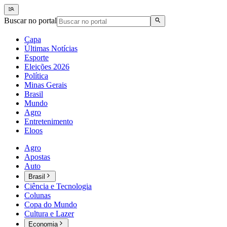
Buscar no portal
Capa
Últimas Notícias
Esporte
Eleições 2026
Política
Minas Gerais
Brasil
Mundo
Agro
Entretenimento
Eloos
Agro
Apostas
Auto
Brasil
Ciência e Tecnologia
Colunas
Copa do Mundo
Cultura e Lazer
Economia